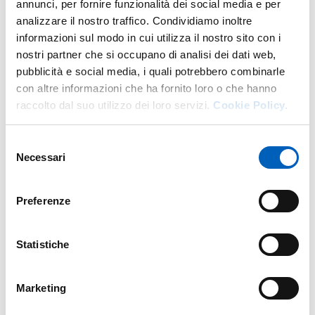
annunci, per fornire funzionalità dei social media e per
Sostenibili (classe LM–86 Scienze Zootecniche
analizzare il nostro traffico. Condividiamo inoltre
e Tecnologie Animali);
informazioni sul modo in cui utilizza il nostro sito con i
Varie ed eventuali.
nostri partner che si occupano di analisi dei dati web,
pubblicità e social media, i quali potrebbero combinarle
con altre informazioni che ha fornito loro o che hanno
Modificato il
19/05/2022
raccolto dal suo utilizzo dei loro servizi.
Cookie Policy.
Selezione
Necessari
del
consenso
Preferenze
Statistiche
Marketing