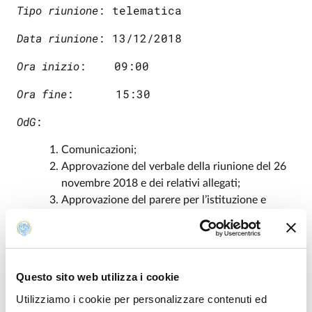
Tipo riunione
: telematica
Data riunione
: 13/12/2018
Ora inizio
:    09:00
Ora fine
:      15:30
OdG
:
Comunicazioni;
Approvazione del verbale della riunione del 26
novembre 2018 e dei relativi allegati;
Approvazione del parere per l’istituzione e
attivazione, dall’anno accademico 2019-2020,
del corso di laurea magistrale, internazionale,
inter-ateneo, in Food Safety and Risk
Management (classe LM–70 Scienze e
Questo sito web utilizza i cookie
Tecnologie Alimentari) e del corso di laurea
Utilizziamo i cookie per personalizzare contenuti ed
magistrale in Produzioni Animali Innovative e