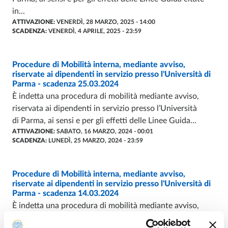
in...
ATTIVAZIONE:
VENERDÌ, 28 MARZO, 2025 - 14:00
SCADENZA:
VENERDÌ, 4 APRILE, 2025 - 23:59
Procedure di Mobilità interna, mediante avviso,
BANDO
- ULTIMO AGGIORNAMENTO:
08/05/2024
riservate ai dipendenti in servizio presso l'Università di
Parma - scadenza 25.03.2024
È indetta una procedura di mobilità mediante avviso,
riservata ai dipendenti in servizio presso l’Università
di Parma, ai sensi e per gli effetti delle Linee Guida...
ATTIVAZIONE:
SABATO, 16 MARZO, 2024 - 00:01
SCADENZA:
LUNEDÌ, 25 MARZO, 2024 - 23:59
Procedure di Mobilità interna, mediante avviso,
BANDO
- ULTIMO AGGIORNAMENTO:
08/05/2024
riservate ai dipendenti in servizio presso l'Università di
Parma - scadenza 14.03.2024
È indetta una procedura di mobilità mediante avviso,
riservata ai dipendenti in servizio presso l’Università di