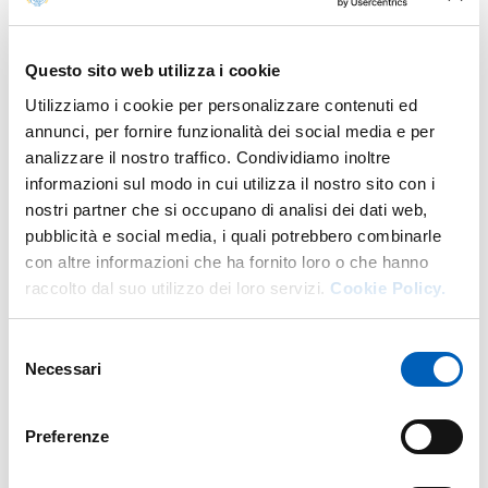
Parma, ai sensi e pergli effetti delle Linee Guida citate
in...
ATTIVAZIONE:
MARTEDÌ, 5 MARZO, 2024 - 00:01
Questo sito web utilizza i cookie
SCADENZA:
GIOVEDÌ, 14 MARZO, 2024 - 23:59
Utilizziamo i cookie per personalizzare contenuti ed
annunci, per fornire funzionalità dei social media e per
Procedure di Mobilità interna, mediante avviso,
BANDO
- ULTIMO AGGIORNAMENTO:
07/03/2024
analizzare il nostro traffico. Condividiamo inoltre
riservate ai dipendenti in servizio presso l'Università di
informazioni sul modo in cui utilizza il nostro sito con i
Parma - scadenza 06.11.2023
nostri partner che si occupano di analisi dei dati web,
È indetta una procedura di mobilità mediante avviso,
pubblicità e social media, i quali potrebbero combinarle
riservata ai dipendenti in servizio presso l’Università di
con altre informazioni che ha fornito loro o che hanno
Parma, ai sensi e per gli effetti delle Linee Guida citate
raccolto dal suo utilizzo dei loro servizi.
Cookie Policy.
in...
ATTIVAZIONE:
MERCOLEDÌ, 25 OTTOBRE, 2023 - 00:01
SCADENZA:
LUNEDÌ, 6 NOVEMBRE, 2023 - 23:59
Selezione
Necessari
del
consenso
Procedure di Mobilità interna, mediante avviso,
BANDO
- ULTIMO AGGIORNAMENTO:
05/10/2023
riservate ai dipendenti in servizio presso l'Università di
Preferenze
Parma - scadenza 20.02.2023
Sono indette le procedure di mobilità mediante avviso,