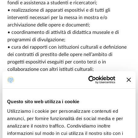
fondi e assistenza a studenti e ricercatori;
• realizzazione di apparati espositivi e di tutti gli
interventi necessari per la messa in mostra e/o
archiviazione delle opere e documenti;
• coordinamento di attività di didattica museale e di
programmi di divulgazione;
• cura dei rapporti con istituzioni culturali e definizione
dei contratti di prestito delle opere nell’ambito di
progetti espositivi eseguiti per conto terzi o in
collaborazione con altri istituti culturali;
• sistemi di catalogazione informatizzata e
digitalizzazione dei Beni Culturali;
• attività di manutenzione e collaborazione a campagne
di monitoraggio, diagnostica e restauro;
Questo sito web utilizza i cookie
• legislazione nazionale ed internazionale in materia di
Utilizziamo i cookie per personalizzare contenuti ed
Beni Culturali;
annunci, per fornire funzionalità dei social media e per
• normativa in materia di legislazione universitaria;
analizzare il nostro traffico. Condividiamo inoltre
• disciplina sulla privacy, trasparenza e anticorruzione,
informazioni sul modo in cui utilizza il nostro sito con i
salute e sicurezza sui luoghi di lavoro.