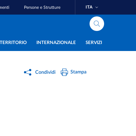
ITA
menti
Persone e Strutture
e
L TERRITORIO
INTERNAZIONALE
SERVIZI
Stampa
Condividi