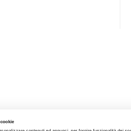
 cookie
rsonalizzare contenuti ed annunci, per fornire funzionalità dei soc