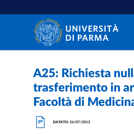
Salta al contenuto principale
Salta a fondo pagina
Home
/
A25: Richiesta null
trasferimento in ar
Facoltà di Medicina
DATATO:
26/07/2013