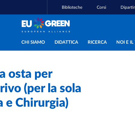
Biblioteche
Corsi
Diparti
Navigazione principal
CHI SIAMO
DIDATTICA
RICERCA
NOI E I
a osta per
rivo (per la sola
 e Chirurgia)