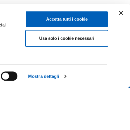
Accetta tutti i cookie
ial
Facebook
Linkedin
Usa solo i cookie necessari
e
Instagram
Youtube
ACY
TikTok
Flickr
ISCRIZIONI 26-27
X
WhatsApp
Mostra dettagli
CONTATTACI
 IL