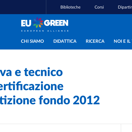
Biblioteche
Corsi
Diparti
Navigazione principal
CHI SIAMO
DIDATTICA
RICERCA
NOI E I
iva e tecnico
ertificazione
artizione fondo 2012