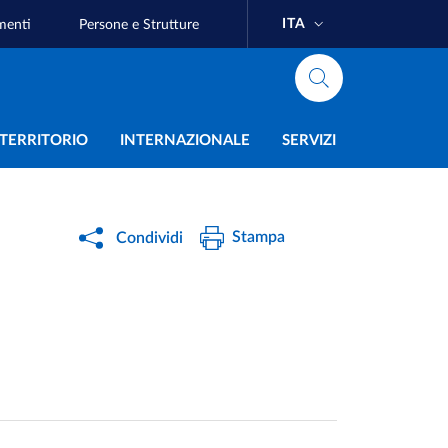
ITA
menti
Persone e Strutture
e
L TERRITORIO
INTERNAZIONALE
SERVIZI
Stampa
Condividi