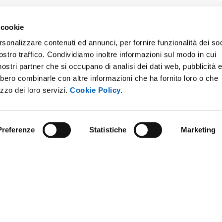
 cookie
rsonalizzare contenuti ed annunci, per fornire funzionalità dei soc
ostro traffico. Condividiamo inoltre informazioni sul modo in cui
ONLINE
NEWSLETTER DI ATENEO
i nostri partner che si occupano di analisi dei dati web, pubblicità 
 E AMICI DELL’UNIVERSITÀ DI
PERSONALE
bbero combinarle con altre informazioni che ha fornito loro o che
A
izzo dei loro servizi.
Cookie Policy.
PROTEZIONE DEI DATI - PRIV
ISTRAZIONE TRASPARENTE
SOSTIENI L'ATENEO
O SOSTENIBILE
Preferenze
Statistiche
Marketing
UFFICIO STAMPA
 E CONCORSI
URP - UFFICIO RELAZIONI CON
ANDISING
PUBBLICO
Note legali
Privacy policy
Social media policy