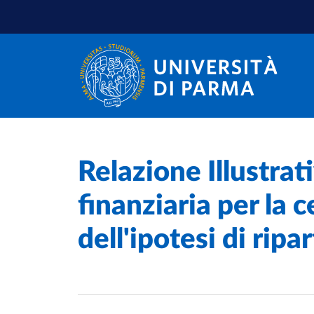
Salta al contenuto principale
Salta a fondo pagina
Home
/
Relazione Illustrat
finanziaria per la c
dell'ipotesi di rip