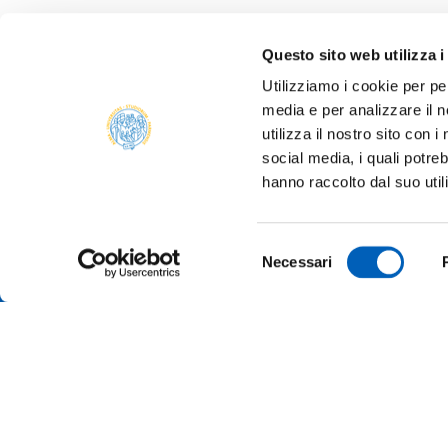
Questo sito web utilizza i
Utilizziamo i cookie per pe
media e per analizzare il n
ALBO 
utilizza il nostro sito con 
ALUMNI
social media, i quali potre
PARM
hanno raccolto dal suo util
Università degli studi di Parma
AMMIN
Via Università, 12 - I 43121 Parma
P.IVA 00308780345
ATENE
Selezione
Tel.
+39 0521 902111
Necessari
del
PEC:
protocollo@pec.unipr.it
BANDI
consenso
MERCH
Accessibilità
Cookie settings
Informazioni sul sito
© 2026 Università di Parma - All rights reserved