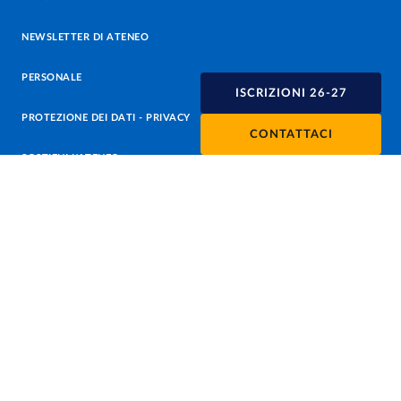
NEWSLETTER DI ATENEO
PERSONALE
ISCRIZIONI 26-27
PROTEZIONE DEI DATI - PRIVACY
CONTATTACI
SOSTIENI L'ATENEO
UFFICIO STAMPA
URP - UFFICIO RELAZIONI CON IL PUBBLICO
Facebook
Instagram
TikTok
X
Linkedin
Youtube
Flickr
WhatsAp
Accessibilità