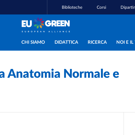
Biblioteche
Corsi
Diparti
Navigazione principal
CHI SIAMO
DIDATTICA
RICERCA
NOI E I
a Anatomia Normale e