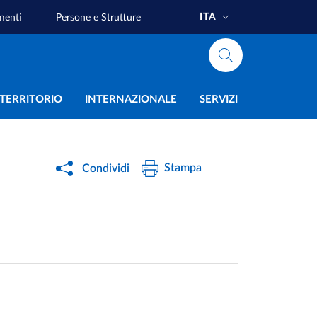
ITA
menti
Persone e Strutture
e
L TERRITORIO
INTERNAZIONALE
SERVIZI
Stampa
Condividi