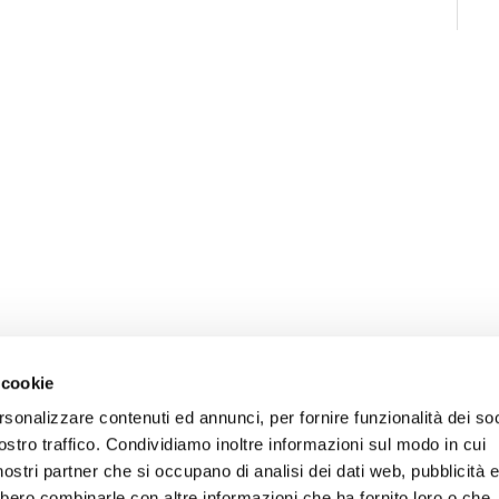
 cookie
rsonalizzare contenuti ed annunci, per fornire funzionalità dei soc
ostro traffico. Condividiamo inoltre informazioni sul modo in cui
ONLINE
NEWSLETTER DI ATENEO
i nostri partner che si occupano di analisi dei dati web, pubblicità 
 E AMICI DELL’UNIVERSITÀ DI
PERSONALE
bbero combinarle con altre informazioni che ha fornito loro o che