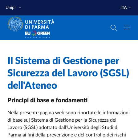
Salta al contenuto principale
Salta a fondo pagina
Unipr
ITA
Home
/
Il Sistema di Gestione per
Sicurezza del Lavoro (SGSL)
dell'Ateneo
Principi di base e fondamenti
Nella presente pagina web sono riportate le informazioni
di base sul Sistema di Gestione per la Sicurezza del
Lavoro (SGSL) adottato dall'Università degli Studi di
Parma ai fini della prevenzione e del controllo dei rischi