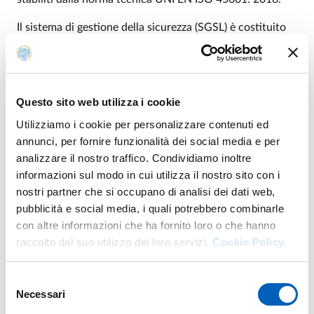
Il sistema di gestione della sicurezza (SGSL) è costituito
operativamente da un insieme coordinato e coerente al
proprio interno di procedure e istruzioni operative per
l'esecuzione dei processi e delle attività di sicurezza del
lavoro. Il sistema di gestione comprende naturalmente il
Questo sito web utilizza i cookie
soddisfacimento dei requisiti legali, stabiliti in massima
Utilizziamo i cookie per personalizzare contenuti ed
parte dal D.lgs. 9 aprile 2008, n .81. Il sistema di gestione
annunci, per fornire funzionalità dei social media e per
adottato dall'Ateneo si compone inoltre di una sezione,
analizzare il nostro traffico. Condividiamo inoltre
denominata convenzionalmente SG-03, dedicata alla
informazioni sul modo in cui utilizza il nostro sito con i
verifica interna e al monitoraggio dei processi di
nostri partner che si occupano di analisi dei dati web,
sicurezza all'interno delle strutture di Ateneo. La sezione
pubblicità e social media, i quali potrebbero combinarle
SG-03 comprende momenti di audit nei dipartimenti
con altre informazioni che ha fornito loro o che hanno
dell'Ateneo ed un riesame complessivo, solitamente
raccolto dal suo utilizzo dei loro servizi.
Cookie Policy.
svolto all'interno della riunione periodica per la sicurezza
prevista dall'art. 35 del D.lgs. 9 aprile 2008, n. 81.
Selezione
Necessari
del
consenso