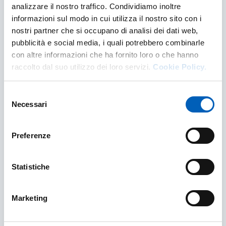
analizzare il nostro traffico. Condividiamo inoltre
informazioni sul modo in cui utilizza il nostro sito con i
Contenuti correlati
nostri partner che si occupano di analisi dei dati web,
pubblicità e social media, i quali potrebbero combinarle
con altre informazioni che ha fornito loro o che hanno
raccolto dal suo utilizzo dei loro servizi.
Cookie Policy.
Selezione
Necessari
del
consenso
Preferenze
Statistiche
Vivere la città
Marketing
Informazioni su alloggi, assistenza sanitaria,
convenzioni, mense e tanto altro.