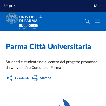
Salta al contenuto principale
Salta a fondo pagina
Unipr
ITA
Home
/
Parma Città Universitaria
Studenti e studentesse al centro del progetto promosso
da Università e Comune di Parma
Stampa
Condividi