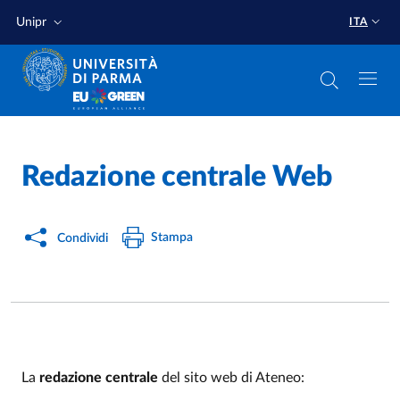
Salta al contenuto principale
Salta a fondo pagina
Unipr
ITA
Home
/
Redazione centrale Web
Stampa
Condividi
La
redazione centrale
del sito web di Ateneo: