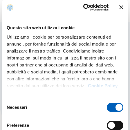
Modificato il
17/01/2024
Questo sito web utilizza i cookie
Utilizziamo i cookie per personalizzare contenuti ed
Contenuti correlati
annunci, per fornire funzionalità dei social media e per
analizzare il nostro traffico. Condividiamo inoltre
informazioni sul modo in cui utilizza il nostro sito con i
nostri partner che si occupano di analisi dei dati web,
Informazioni sul sito
pubblicità e social media, i quali potrebbero combinarle
con altre informazioni che ha fornito loro o che hanno
Informazioni e risorse riguardanti il sito
dell'Ateneo
raccolto dal suo utilizzo dei loro servizi.
Cookie Policy.
INFORMAZIONI SUL SITO
SCOPRI DI PIÙ
Selezione
Necessari
del
consenso
Preferenze