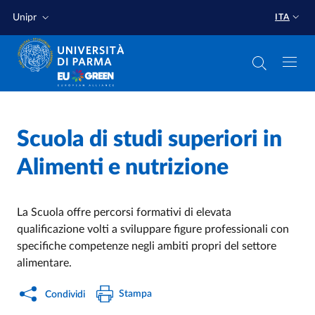
Salta al contenuto principale
Salta a fondo pagina
Unipr
ITA
Home
/
Scuola di studi superiori in
Alimenti e nutrizione
La Scuola offre percorsi formativi di elevata
qualificazione volti a sviluppare figure professionali con
specifiche competenze negli ambiti propri del settore
alimentare.
Stampa
Condividi