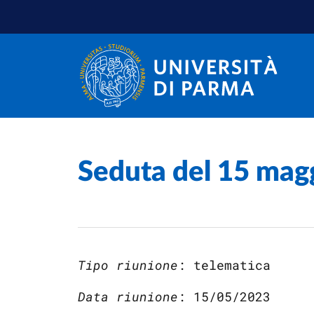
Salta al contenuto principale
Salta a fondo pagina
Home
/
Seduta del 15 magg
Tipo riunione
: telematica
Data riunione
: 15/05/2023