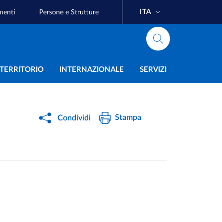
ITA
menti
Persone e Strutture
e
L TERRITORIO
INTERNAZIONALE
SERVIZI
Stampa
Condividi