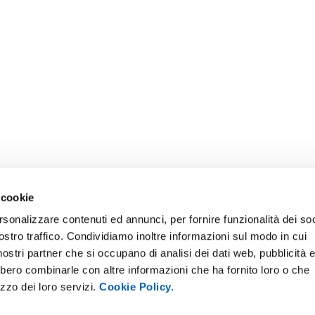
 cookie
rsonalizzare contenuti ed annunci, per fornire funzionalità dei soc
ostro traffico. Condividiamo inoltre informazioni sul modo in cui
ONLINE
NEWSLETTER DI ATENEO
i nostri partner che si occupano di analisi dei dati web, pubblicità 
 E AMICI DELL’UNIVERSITÀ DI
PERSONALE
bbero combinarle con altre informazioni che ha fornito loro o che
A
izzo dei loro servizi.
Cookie Policy.
PROTEZIONE DEI DATI - PRIV
ISTRAZIONE TRASPARENTE