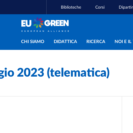
Biblioteche
Corsi
Diparti
Navigazione principal
CHI SIAMO
DIDATTICA
RICERCA
NOI E I
io 2023 (telematica)