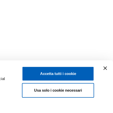
Accetta tutti i cookie
ial
Facebook
Linkedin
Usa solo i cookie necessari
e
Instagram
Youtube
ACY
TikTok
Flickr
ISCRIZIONI 26-27