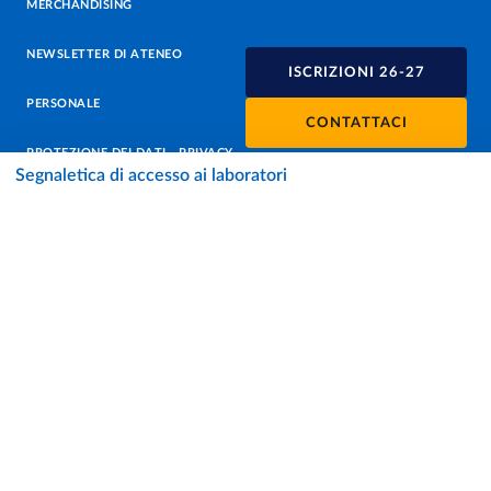
MERCHANDISING
NEWSLETTER DI ATENEO
ISCRIZIONI 26-27
PERSONALE
CONTATTACI
PROTEZIONE DEI DATI - PRIVACY
Segnaletica di accesso ai laboratori
SOSTIENI L'ATENEO
UFFICIO STAMPA
URP - UFFICIO RELAZIONI CON IL PUBBLICO
Facebook
Instagram
TikTok
X
Linkedin
Youtube
Flickr
WhatsAp
Accessibilità