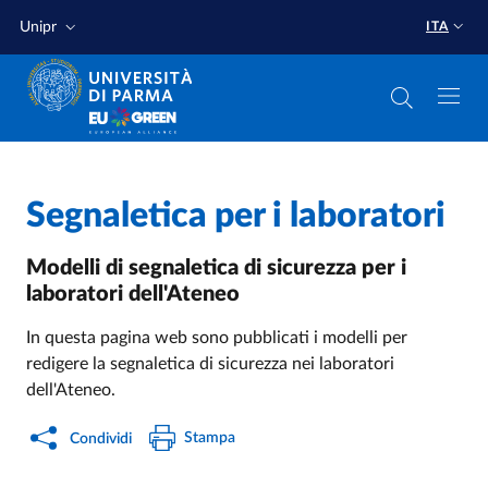
Salta al contenuto principale
Salta a fondo pagina
Unipr
ITA
Home
/
Segnaletica per i laboratori
Modelli di segnaletica di sicurezza per i
laboratori dell'Ateneo
In questa pagina web sono pubblicati i modelli per
redigere la segnaletica di sicurezza nei laboratori
dell'Ateneo.
Stampa
Condividi