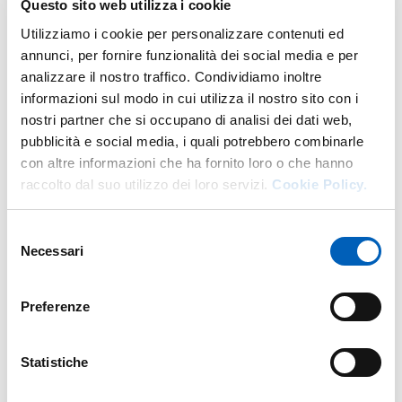
Questo sito web utilizza i cookie
rifiuti pericolosi
Utilizziamo i cookie per personalizzare contenuti ed
annunci, per fornire funzionalità dei social media e per
Nella presente sezione sono pubblicati i modelli per
analizzare il nostro traffico. Condividiamo inoltre
l'etichettatura dei rifiuti pericolosi e per la
informazioni sul modo in cui utilizza il nostro sito con i
predisposizione dei verbali interni di tracciabilità dei
nostri partner che si occupano di analisi dei dati web,
rifiuti prodotti nei laboratori didattici, di ricerca e di
pubblicità e social media, i quali potrebbero combinarle
servizio dell'Ateneo.
con altre informazioni che ha fornito loro o che hanno
raccolto dal suo utilizzo dei loro servizi.
Cookie Policy.
Modelli etichetta e verbale rifiuti pericolosi |
UniPR.it
Selezione
Necessari
del
consenso
Segnaletica per le cappe
Preferenze
chimiche
Statistiche
Nella presente sezione è disponibile il modello per la
predisposizione della segnaletica identificativa per le