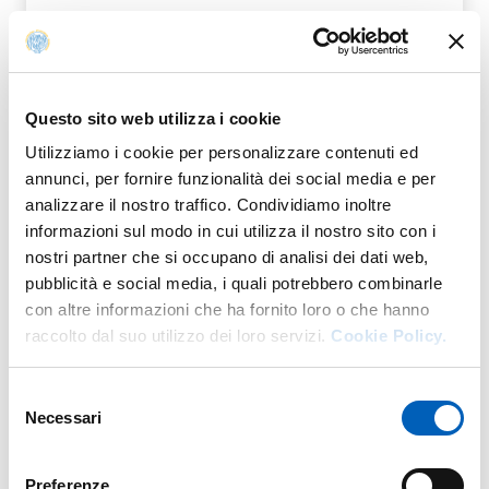
Questo sito web utilizza i cookie
Utilizziamo i cookie per personalizzare contenuti ed
Organigramma
annunci, per fornire funzionalità dei social media e per
analizzare il nostro traffico. Condividiamo inoltre
Fa parte di
informazioni sul modo in cui utilizza il nostro sito con i
nostri partner che si occupano di analisi dei dati web,
pubblicità e social media, i quali potrebbero combinarle
con altre informazioni che ha fornito loro o che hanno
raccolto dal suo utilizzo dei loro servizi.
Cookie Policy.
Personale afferente e relativi
indirizzi di lavoro
Selezione
Necessari
del
consenso
via Antonio Gramsci, 14
Preferenze