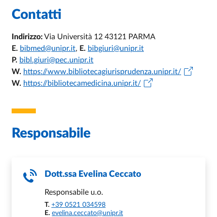
Contatti
Indirizzo:
Via Università 12 43121 PARMA
E.
bibmed@unipr.it
,
E.
bibgiuri@unipr.it
P.
bibl.giuri@pec.unipr.it
W.
https://www.bibliotecagiurisprudenza.unipr.it/
W.
https://bibliotecamedicina.unipr.it/
Responsabile
Dott.ssa
Evelina Ceccato
Responsabile u.o.
T.
+39 0521 034598
E.
evelina.ceccato@unipr.it