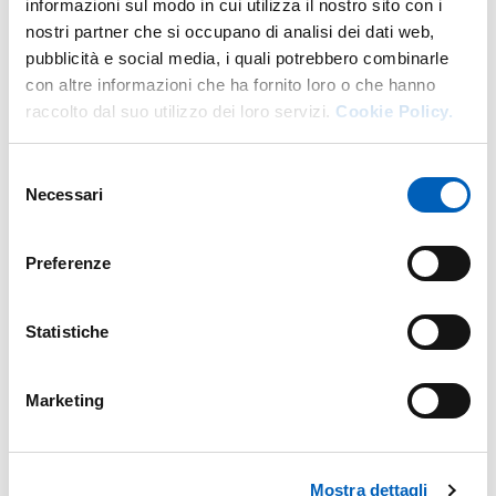
informazioni sul modo in cui utilizza il nostro sito con i
innovative.
nostri partner che si occupano di analisi dei dati web,
pubblicità e social media, i quali potrebbero combinarle
con altre informazioni che ha fornito loro o che hanno
raccolto dal suo utilizzo dei loro servizi.
Cookie Policy.
Organigramma
Selezione
Necessari
del
Fa parte di
consenso
Preferenze
Personale afferente e relativi
Statistiche
indirizzi di lavoro
Marketing
via Antonio Gramsci, 14
Mostra dettagli