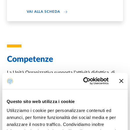
ABOUT EVELINA CECCATO
VAI ALLA SCHEDA
Competenze
La Unità Organizzativa supporta l’attività didattica, di
ricerca e di terza missione dell’ambito medico e giuridico
assicurando ai propri utenti l’accesso alle risorse
informative e bibliografiche d’interesse, garantendo la
conservazione e la valorizzazione del patrimonio
Questo sito web utilizza i cookie
bibliografico e fornendo agli utenti le competenze
Utilizziamo i cookie per personalizzare contenuti ed
necessarie per essere autonomi nel recupero e
annunci, per fornire funzionalità dei social media e per
nell’utilizzo dell’informazione bibliografica, attraverso
analizzare il nostro traffico. Condividiamo inoltre
l‘uso di tecnologie appropriate e l’adozione di soluzioni