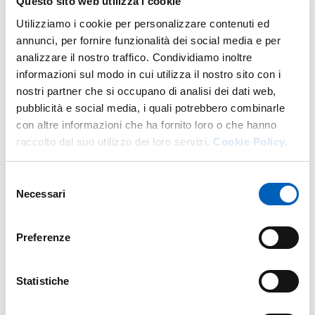
Questo sito web utilizza i cookie
Utilizziamo i cookie per personalizzare contenuti ed
annunci, per fornire funzionalità dei social media e per
analizzare il nostro traffico. Condividiamo inoltre
informazioni sul modo in cui utilizza il nostro sito con i
nostri partner che si occupano di analisi dei dati web,
Organigramma
pubblicità e social media, i quali potrebbero combinarle
con altre informazioni che ha fornito loro o che hanno
raccolto dal suo utilizzo dei loro servizi.
Cookie Policy.
Fa parte di
Selezione
Necessari
del
consenso
Preferenze
Statistiche