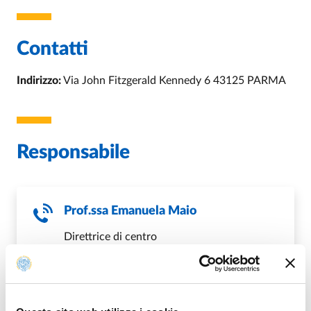
Contatti
Indirizzo:
Via John Fitzgerald Kennedy 6 43125 PARMA
Responsabile
Prof.ssa
Emanuela Maio
Direttrice di centro
T.
+39 0521 032311
E.
emanuela.maio@unipr.it
ABOUT EMANUELA MAIO
VAI ALLA SCHEDA