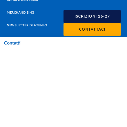
MERCHANDISING
ISCRIZIONI 26-27
NEWSLETTER DI ATENEO
CONTATTACI
PERSONALE
Contatti
PROTEZIONE DEI DATI - PRIVACY
SOSTIENI L'ATENEO
UFFICIO STAMPA
URP - UFFICIO RELAZIONI CON IL PUBBLICO
Facebook
Instagram
TikTok
X
Linkedin
Youtube
Flickr
WhatsAp