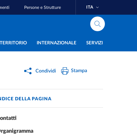
ITA
menti
Persone e Strutture
e
L TERRITORIO
INTERNAZIONALE
SERVIZI
Stampa
Condividi
NDICE DELLA PAGINA
ontatti
rganigramma