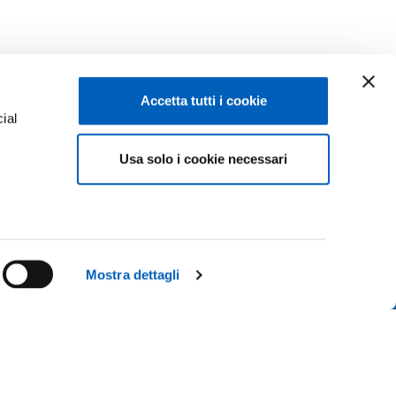
Accetta tutti i cookie
ial
Usa solo i cookie necessari
e
Facebook
Linkedin
Instagram
Youtube
ISCRIZIONI 26-27
ACY
TikTok
Flickr
Mostra dettagli
CONTATTACI
X
WhatsApp
 IL