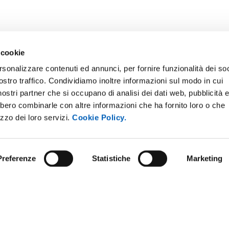
 cookie
rsonalizzare contenuti ed annunci, per fornire funzionalità dei soc
ostro traffico. Condividiamo inoltre informazioni sul modo in cui
i nostri partner che si occupano di analisi dei dati web, pubblicità 
bbero combinarle con altre informazioni che ha fornito loro o che
ONLINE
NEWSLETTER DI ATENEO
izzo dei loro servizi.
Cookie Policy.
 E AMICI DELL’UNIVERSITÀ DI
PERSONALE
A
PROTEZIONE DEI DATI - PRIV
ISTRAZIONE TRASPARENTE
Preferenze
Statistiche
Marketing
SOSTIENI L'ATENEO
O SOSTENIBILE
UFFICIO STAMPA
 E CONCORSI
URP - UFFICIO RELAZIONI CON
ANDISING
PUBBLICO