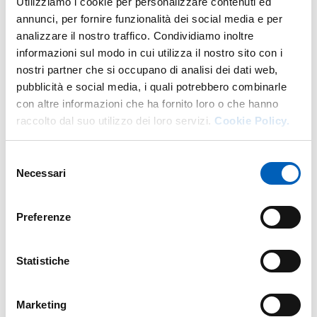
Utilizziamo i cookie per personalizzare contenuti ed
annunci, per fornire funzionalità dei social media e per
analizzare il nostro traffico. Condividiamo inoltre
informazioni sul modo in cui utilizza il nostro sito con i
Altro personale della struttura a questo
nostri partner che si occupano di analisi dei dati web,
indirizzo
pubblicità e social media, i quali potrebbero combinarle
con altre informazioni che ha fornito loro o che hanno
Personale tecnico amministrativo
raccolto dal suo utilizzo dei loro servizi.
Cookie Policy.
Selezione
Necessari
del
consenso
Preferenze
Statistiche
Marketing