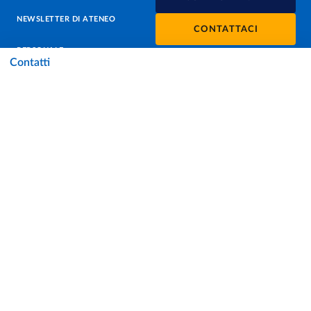
NEWSLETTER DI ATENEO
CONTATTACI
PERSONALE
Contatti
PROTEZIONE DEI DATI - PRIVACY
SOSTIENI L'ATENEO
UFFICIO STAMPA
URP - UFFICIO RELAZIONI CON IL PUBBLICO
Facebook
Instagram
TikTok
X
Linkedin
Youtube
Flickr
WhatsAp
Accessibilità
Cookie settings