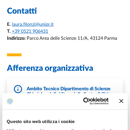
Contatti
E.
laura.filonzi@unipr.it
T.
+39 0521 906431
Indirizzo:
Parco Area delle Scienze 11/A, 43124 Parma
Afferenza organizzativa
Ambito Tecnico Dipartimento di Scienze
Chimiche, della Vita e della Sostenibilità
Ambientale
Questo sito web utilizza i cookie
DI AMBITO TECNICO DIPARTIMENTO D
VAI ALLA SCHEDA