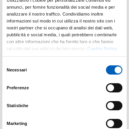
Utilizziamo i cookie per personalizzare contenuti ed
annunci, per fornire funzionalità dei social media e per
analizzare il nostro traffico. Condividiamo inoltre
Altro personale della struttura a questo
informazioni sul modo in cui utilizza il nostro sito con i
indirizzo
nostri partner che si occupano di analisi dei dati web,
pubblicità e social media, i quali potrebbero combinarle
Personale tecnico amministrativo
con altre informazioni che ha fornito loro o che hanno
raccolto dal suo utilizzo dei loro servizi.
Cookie Policy.
Selezione
Necessari
del
consenso
Preferenze
Statistiche
Marketing