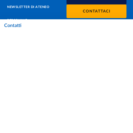
NEWSLETTER DI ATENEO
CONTATTACI
PERSONALE
Contatti
PROTEZIONE DEI DATI - PRIVACY
SOSTIENI L'ATENEO
UFFICIO STAMPA
URP - UFFICIO RELAZIONI CON IL PUBBLICO
Facebook
Instagram
TikTok
X
Linkedin
Youtube
Flickr
WhatsAp
Accessibilità
Cookie settings