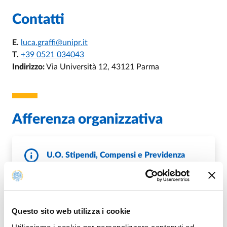
Contatti
E.
luca.graffi@unipr.it
T.
+39 0521 034043
Indirizzo:
Via Università 12, 43121 Parma
Afferenza organizzativa
U.O. Stipendi, Compensi e Previdenza
E.
uostipendiecompensi@unipr.it
P.
protocollo@pec.unipr.it
Questo sito web utilizza i cookie
DI U.O. STIPENDI, COMPENSI E PRE
VAI ALLA SCHEDA