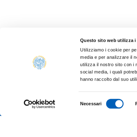
Questo sito web utilizza i
Utilizziamo i cookie per pe
media e per analizzare il n
utilizza il nostro sito con 
social media, i quali potre
ALBO 
hanno raccolto dal suo util
ALUMNI
PARM
Università degli studi di Parma
Selezione
AMMIN
Necessari
Via Università, 12 - I 43121 Parma
del
P.IVA 00308780345
ATENE
consenso
Tel.
+39 0521 902111
PEC:
protocollo@pec.unipr.it
BANDI
MERCH