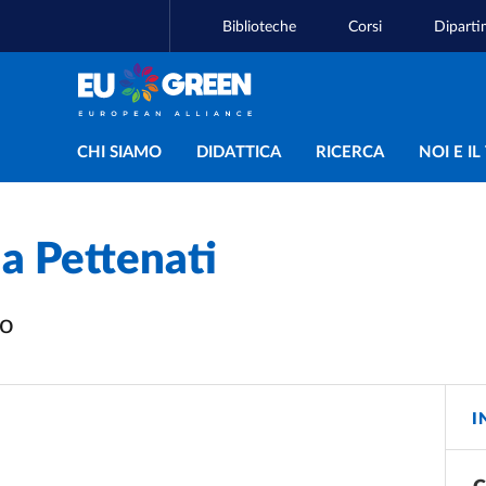
Biblioteche
Corsi
Diparti
Navigazione principal
CHI SIAMO
DIDATTICA
RICERCA
NOI E I
 Pettenati
vo
I