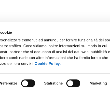
 cookie
rsonalizzare contenuti ed annunci, per fornire funzionalità dei soc
ostro traffico. Condividiamo inoltre informazioni sul modo in cui
i nostri partner che si occupano di analisi dei dati web, pubblicità 
bbero combinarle con altre informazioni che ha fornito loro o che
ONLINE
NEWSLETTER DI ATENEO
izzo dei loro servizi.
Cookie Policy.
 E AMICI DELL’UNIVERSITÀ DI
PERSONALE
A
PROTEZIONE DEI DATI - PRIV
ISTRAZIONE TRASPARENTE
Preferenze
Statistiche
Marketing
SOSTIENI L'ATENEO
O SOSTENIBILE
UFFICIO STAMPA
 E CONCORSI
URP - UFFICIO RELAZIONI CON
ANDISING
PUBBLICO