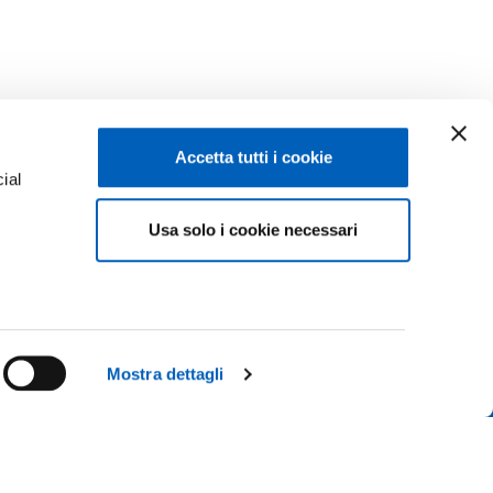
Accetta tutti i cookie
ial
Usa solo i cookie necessari
e
Facebook
Linkedin
Instagram
Youtube
ISCRIZIONI 26-27
ACY
TikTok
Flickr
Mostra dettagli
CONTATTACI
X
WhatsApp
 IL