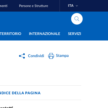
ITA
menti
Persone e Strutture
e
L TERRITORIO
INTERNAZIONALE
SERVIZI
Stampa
Condividi
NDICE DELLA PAGINA