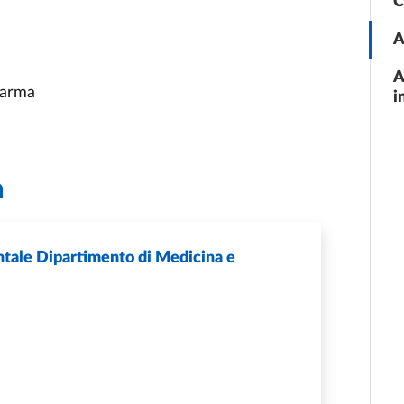
C
A
A
Parma
i
a
tale Dipartimento di Medicina e