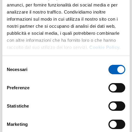
annunci, per fornire funzionalità dei social media e per
analizzare il nostro traffico. Condividiamo inoltre
Altro personale della struttura a questo
informazioni sul modo in cui utilizza il nostro sito con i
indirizzo
nostri partner che si occupano di analisi dei dati web,
pubblicità e social media, i quali potrebbero combinarle
Personale tecnico amministrativo
con altre informazioni che ha fornito loro o che hanno
raccolto dal suo utilizzo dei loro servizi.
Cookie Policy.
Selezione
Necessari
del
consenso
Preferenze
Statistiche
Marketing