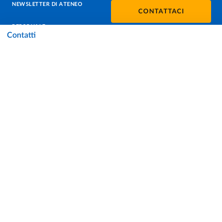
NEWSLETTER DI ATENEO
CONTATTACI
PERSONALE
Contatti
PROTEZIONE DEI DATI - PRIVACY
SOSTIENI L'ATENEO
UFFICIO STAMPA
URP - UFFICIO RELAZIONI CON IL PUBBLICO
Facebook
Instagram
TikTok
X
Linkedin
Youtube
Flickr
WhatsAp
Accessibilità
Cookie settings