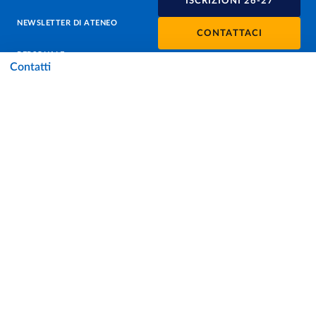
ISCRIZIONI 26-27
NEWSLETTER DI ATENEO
CONTATTACI
PERSONALE
Contatti
PROTEZIONE DEI DATI - PRIVACY
SOSTIENI L'ATENEO
UFFICIO STAMPA
URP - UFFICIO RELAZIONI CON IL PUBBLICO
Facebook
Instagram
TikTok
X
Linkedin
Youtube
Flickr
WhatsAp
Accessibilità
Cookie settings