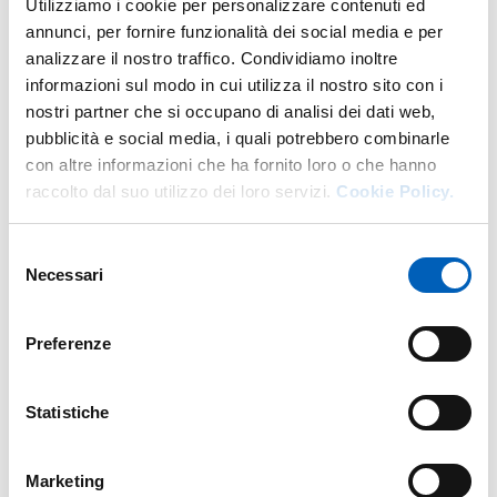
Utilizziamo i cookie per personalizzare contenuti ed
annunci, per fornire funzionalità dei social media e per
analizzare il nostro traffico. Condividiamo inoltre
informazioni sul modo in cui utilizza il nostro sito con i
Altro personale della struttura a questo
nostri partner che si occupano di analisi dei dati web,
indirizzo
pubblicità e social media, i quali potrebbero combinarle
con altre informazioni che ha fornito loro o che hanno
Personale tecnico amministrativo
raccolto dal suo utilizzo dei loro servizi.
Cookie Policy.
Selezione
Necessari
del
consenso
Preferenze
Statistiche
Marketing