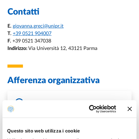
Contatti
E.
giovanna.greci@unipr.it
T.
+39 0521 904007
F.
+39 0521 347038
Indirizzo:
Via Università 12, 43121 Parma
Afferenza organizzativa
U.O. Rapporti con il Territorio, Sport e
Public Engagement
Questo sito web utilizza i cookie
DI U.O. RAPPORTI CON IL TERRITO
VAI ALLA SCHEDA