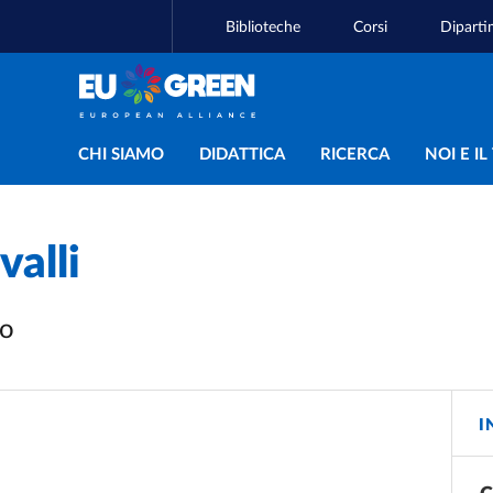
Biblioteche
Corsi
Diparti
Navigazione principal
CHI SIAMO
DIDATTICA
RICERCA
NOI E I
valli
vo
I