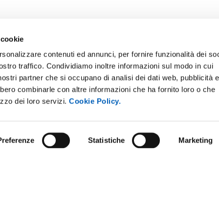
 cookie
rsonalizzare contenuti ed annunci, per fornire funzionalità dei soc
ostro traffico. Condividiamo inoltre informazioni sul modo in cui
i nostri partner che si occupano di analisi dei dati web, pubblicità 
bbero combinarle con altre informazioni che ha fornito loro o che
ONLINE
NEWSLETTER DI ATENEO
izzo dei loro servizi.
Cookie Policy.
 E AMICI DELL’UNIVERSITÀ DI
PERSONALE
A
PROTEZIONE DEI DATI - PRIV
ISTRAZIONE TRASPARENTE
Preferenze
Statistiche
Marketing
SOSTIENI L'ATENEO
O SOSTENIBILE
UFFICIO STAMPA
 E CONCORSI
URP - UFFICIO RELAZIONI CON
ANDISING
PUBBLICO