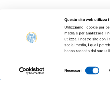
Questo sito web utilizza i
Utilizziamo i cookie per pe
media e per analizzare il n
utilizza il nostro sito con 
social media, i quali potre
ALBO 
hanno raccolto dal suo util
ALUMNI
PARM
Università degli studi di Parma
Selezione
AMMIN
Necessari
Via Università, 12 - I 43121 Parma
del
P.IVA 00308780345
ATENE
consenso
Tel.
+39 0521 902111
PEC:
protocollo@pec.unipr.it
BANDI
MERCH