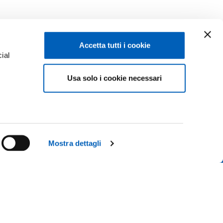
Accetta tutti i cookie
ial
Usa solo i cookie necessari
e
Facebook
Linkedin
Instagram
Youtube
ISCRIZIONI 26-27
ACY
TikTok
Flickr
Mostra dettagli
CONTATTACI
X
WhatsApp
 IL