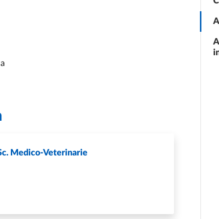
C
A
A
i
ma
a
Sc. Medico-Veterinarie
CO DIPARTIMENTO DI SC. MEDICO-VETERINARIE