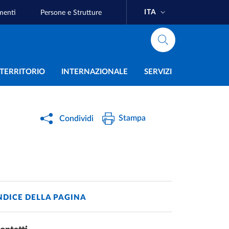
ITA
menti
Persone e Strutture
e
L TERRITORIO
INTERNAZIONALE
SERVIZI
Stampa
Condividi
NDICE DELLA PAGINA