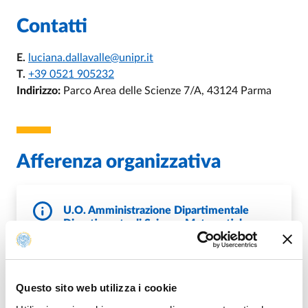
Contatti
E.
luciana.dallavalle@unipr.it
T.
+39 0521 905232
Indirizzo:
Parco Area delle Scienze 7/A, 43124 Parma
Afferenza organizzativa
U.O. Amministrazione Dipartimentale
Dipartimento di Scienze Matematiche,
Fisiche ed Informatiche
Questo sito web utilizza i cookie
DI U.O. AMMINISTRAZIONE DIPARTI
VAI ALLA SCHEDA