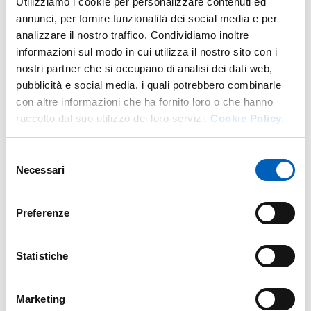
Utilizziamo i cookie per personalizzare contenuti ed
annunci, per fornire funzionalità dei social media e per
analizzare il nostro traffico. Condividiamo inoltre
informazioni sul modo in cui utilizza il nostro sito con i
Altro personale della struttura a questo
nostri partner che si occupano di analisi dei dati web,
indirizzo
pubblicità e social media, i quali potrebbero combinarle
con altre informazioni che ha fornito loro o che hanno
Personale tecnico amministrativo
raccolto dal suo utilizzo dei loro servizi.
Cookie Policy.
Selezione
Necessari
del
consenso
Preferenze
Statistiche
Marketing