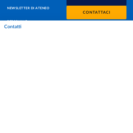
NEWSLETTER DI ATENEO
CONTATTACI
PERSONALE
Contatti
PROTEZIONE DEI DATI - PRIVACY
SOSTIENI L'ATENEO
UFFICIO STAMPA
URP - UFFICIO RELAZIONI CON IL PUBBLICO
Facebook
Instagram
TikTok
X
Linkedin
Youtube
Flickr
WhatsAp
Accessibilità
Cookie settings