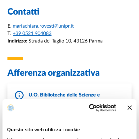
Contatti
E.
mariachiara.rovesti@unipr.it
T.
+39 0521 904083
Indirizzo:
Strada del Taglio 10, 43126 Parma
Afferenza organizzativa
U.O. Biblioteche delle Scienze e
Tecnologie
T.
+39 0521 906763
Questo sito web utilizza i cookie
DI U.O. BIBLIOTECHE DELLE SCIENZ
VAI ALLA SCHEDA