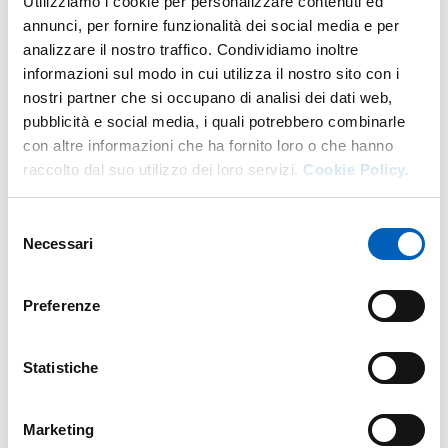
Utilizziamo i cookie per personalizzare contenuti ed
annunci, per fornire funzionalità dei social media e per
analizzare il nostro traffico. Condividiamo inoltre
informazioni sul modo in cui utilizza il nostro sito con i
Altro personale della struttura a questo
indirizzo
nostri partner che si occupano di analisi dei dati web,
pubblicità e social media, i quali potrebbero combinarle
con altre informazioni che ha fornito loro o che hanno
Personale tecnico amministrativo
raccolto dal suo utilizzo dei loro servizi.
Cookie Policy.
Selezione
Necessari
del
consenso
Preferenze
Statistiche
Marketing