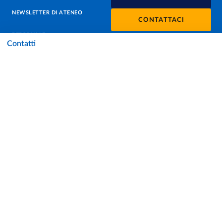
NEWSLETTER DI ATENEO
CONTATTACI
PERSONALE
Contatti
PROTEZIONE DEI DATI - PRIVACY
SOSTIENI L'ATENEO
UFFICIO STAMPA
URP - UFFICIO RELAZIONI CON IL PUBBLICO
Facebook
Instagram
TikTok
X
Linkedin
Youtube
Flickr
WhatsAp
Accessibilità
Cookie settings