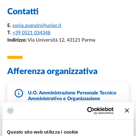
Contatti
E.
sonia.avanzini@unipr.it
T.
+39 0521 034348
Indirizzo:
Via Università 12, 43121 Parma
Afferenza organizzativa
U.O. Amministrazione Personale Tecnico
Amministrativo e Organizzazione
E.
perstecamm@unipr.it
P.
sett.perstecnicoamm@pec.unipr.it
W.
http://www.unipr.it/tecnicoamministrativo
Questo sito web utilizza i cookie