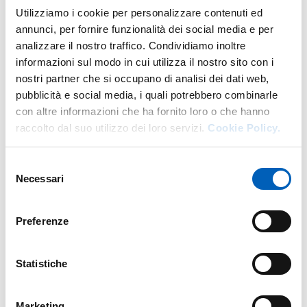
DI U.O. AMMINISTRAZIONE PERSON
VAI ALLA SCHEDA
Utilizziamo i cookie per personalizzare contenuti ed
annunci, per fornire funzionalità dei social media e per
analizzare il nostro traffico. Condividiamo inoltre
informazioni sul modo in cui utilizza il nostro sito con i
Altro personale della struttura a questo
nostri partner che si occupano di analisi dei dati web,
indirizzo
pubblicità e social media, i quali potrebbero combinarle
con altre informazioni che ha fornito loro o che hanno
Personale tecnico amministrativo
raccolto dal suo utilizzo dei loro servizi.
Cookie Policy.
Selezione
Necessari
del
consenso
Preferenze
Statistiche
Marketing