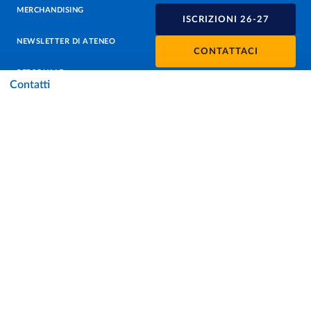
MERCHANDISING
ISCRIZIONI 26-27
NEWSLETTER DI ATENEO
CONTATTACI
PERSONALE
Contatti
PROTEZIONE DEI DATI - PRIVACY
SOSTIENI L'ATENEO
UFFICIO STAMPA
URP - UFFICIO RELAZIONI CON IL PUBBLICO
Facebook
Instagram
TikTok
X
Linkedin
Youtube
Flickr
WhatsAp
Accessibilità