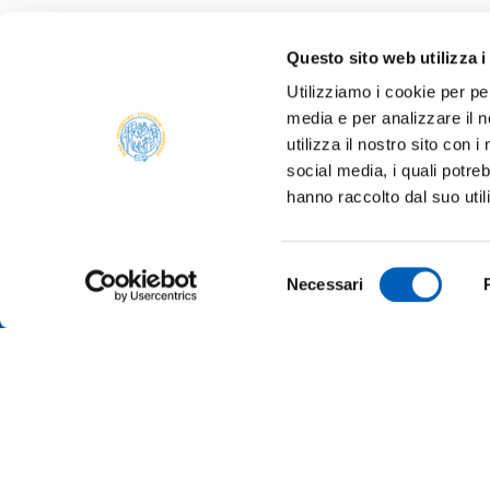
Questo sito web utilizza i
Utilizziamo i cookie per pe
media e per analizzare il n
utilizza il nostro sito con 
social media, i quali potre
ALBO 
hanno raccolto dal suo util
ALUMNI
PARM
Università degli studi di Parma
Selezione
AMMIN
Necessari
Via Università, 12 - I 43121 Parma
del
P.IVA 00308780345
ATENE
consenso
Tel.
+39 0521 902111
PEC:
protocollo@pec.unipr.it
BANDI
MERCH