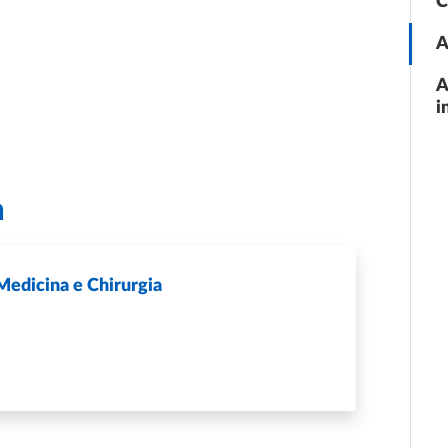
C
A
A
i
a
Medicina e Chirurgia
CO DIPARTIMENTO DI MEDICINA E CHIRURGIA