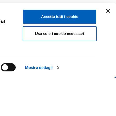
Accetta tutti i cookie
ial
Usa solo i cookie necessari
e
Facebook
Linkedin
Instagram
Youtube
ISCRIZIONI 26-27
ACY
TikTok
Flickr
Mostra dettagli
CONTATTACI
X
WhatsApp
 IL