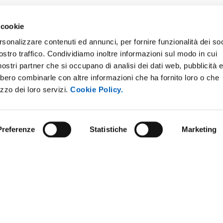
 cookie
rsonalizzare contenuti ed annunci, per fornire funzionalità dei soc
ostro traffico. Condividiamo inoltre informazioni sul modo in cui
i nostri partner che si occupano di analisi dei dati web, pubblicità 
bbero combinarle con altre informazioni che ha fornito loro o che
ONLINE
NEWSLETTER DI ATENEO
izzo dei loro servizi.
Cookie Policy.
 E AMICI DELL’UNIVERSITÀ DI
PERSONALE
A
PROTEZIONE DEI DATI - PRIV
ISTRAZIONE TRASPARENTE
Preferenze
Statistiche
Marketing
SOSTIENI L'ATENEO
O SOSTENIBILE
UFFICIO STAMPA
 E CONCORSI
URP - UFFICIO RELAZIONI CON
ANDISING
PUBBLICO