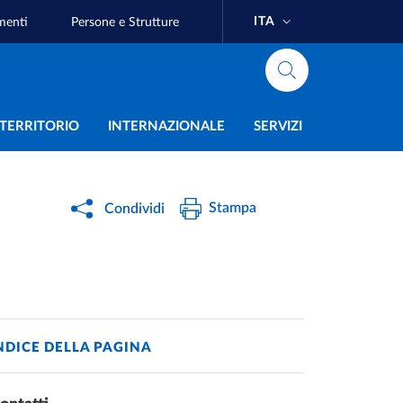
ITA
menti
Persone e Strutture
e
L TERRITORIO
INTERNAZIONALE
SERVIZI
Stampa
Condividi
NDICE DELLA PAGINA