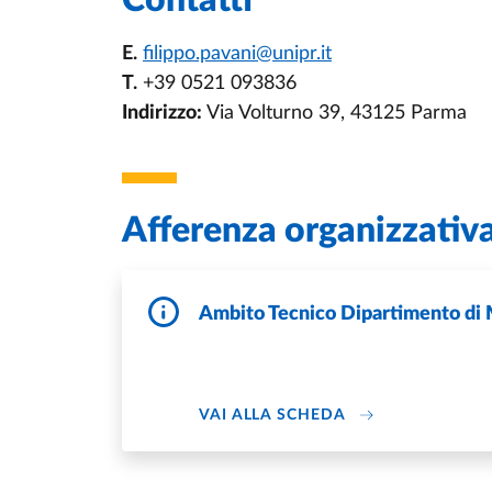
Contatti
E.
filippo.pavani@unipr.it
T.
+39 0521 093836
Indirizzo:
Via Volturno 39, 43125 Parma
Afferenza organizzativ
Ambito Tecnico Dipartimento di 
DI AMBITO TECNI
VAI ALLA SCHEDA