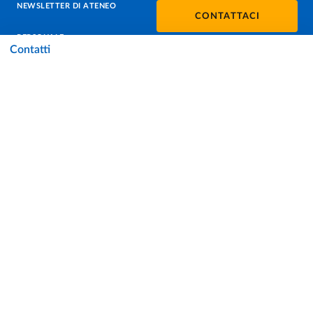
NEWSLETTER DI ATENEO
CONTATTACI
PERSONALE
Contatti
PROTEZIONE DEI DATI - PRIVACY
SOSTIENI L'ATENEO
UFFICIO STAMPA
URP - UFFICIO RELAZIONI CON IL PUBBLICO
Facebook
Instagram
TikTok
X
Linkedin
Youtube
Flickr
WhatsAp
Accessibilità
Cookie settings