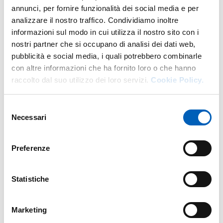
annunci, per fornire funzionalità dei social media e per
analizzare il nostro traffico. Condividiamo inoltre
Altro personale della struttura a questo
informazioni sul modo in cui utilizza il nostro sito con i
indirizzo
nostri partner che si occupano di analisi dei dati web,
pubblicità e social media, i quali potrebbero combinarle
Personale tecnico amministrativo
con altre informazioni che ha fornito loro o che hanno
raccolto dal suo utilizzo dei loro servizi.
Cookie Policy.
Selezione
Necessari
del
consenso
Preferenze
Statistiche
Marketing