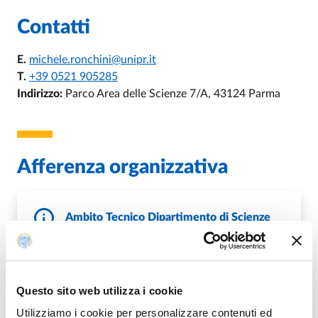
Contatti
E.
michele.ronchini@unipr.it
T.
+39 0521 905285
Indirizzo:
Parco Area delle Scienze 7/A, 43124 Parma
Afferenza organizzativa
Ambito Tecnico Dipartimento di Scienze
Matematiche, Fisiche e Informatiche
DI AMBITO TECNICO DIPARTIMENTO 
VAI ALLA SCHEDA
Questo sito web utilizza i cookie
Utilizziamo i cookie per personalizzare contenuti ed