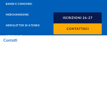
BANDI E CONCORSI
MERCHANDISING
ISCRIZIONI 26-27
NEWSLETTER DI ATENEO
CONTATTACI
PERSONALE
Contatti
PROTEZIONE DEI DATI - PRIVACY
SOSTIENI L'ATENEO
UFFICIO STAMPA
URP - UFFICIO RELAZIONI CON IL PUBBLICO
Facebook
Instagram
TikTok
X
Linkedin
Youtube
Flickr
WhatsAp