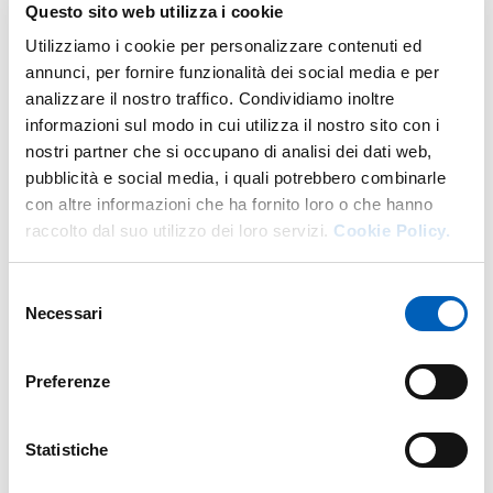
W.
https://dusic.unipr.it/it
Questo sito web utilizza i cookie
Utilizziamo i cookie per personalizzare contenuti ed
DI U.O. AMMINISTRAZIONE DIPARTI
VAI ALLA SCHEDA
annunci, per fornire funzionalità dei social media e per
analizzare il nostro traffico. Condividiamo inoltre
informazioni sul modo in cui utilizza il nostro sito con i
nostri partner che si occupano di analisi dei dati web,
Altro personale della struttura a questo
pubblicità e social media, i quali potrebbero combinarle
indirizzo
con altre informazioni che ha fornito loro o che hanno
raccolto dal suo utilizzo dei loro servizi.
Cookie Policy.
Personale tecnico amministrativo
Selezione
Necessari
del
consenso
Preferenze
Statistiche