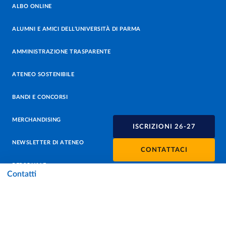
ALBO ONLINE
ALUMNI E AMICI DELL’UNIVERSITÀ DI PARMA
AMMINISTRAZIONE TRASPARENTE
ATENEO SOSTENIBILE
BANDI E CONCORSI
MERCHANDISING
ISCRIZIONI 26-27
NEWSLETTER DI ATENEO
CONTATTACI
PERSONALE
Contatti
PROTEZIONE DEI DATI - PRIVACY
SOSTIENI L'ATENEO