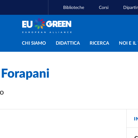
Biblioteche
Corsi
Diparti
Navigazione principal
CHI SIAMO
DIDATTICA
RICERCA
NOI E I
 Forapani
vo
I