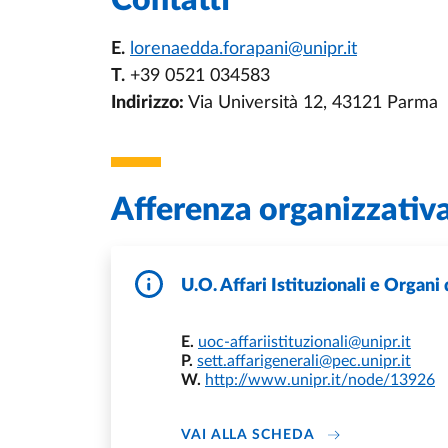
Contatti
E.
lorenaedda.forapani@unipr.it
T.
+39 0521 034583
Indirizzo:
Via Università 12, 43121 Parma
Afferenza organizzativ
U.O. Affari Istituzionali e Organi
E.
uoc-affariistituzionali@unipr.it
P.
sett.affarigenerali@pec.unipr.it
W.
http://www.unipr.it/node/13926
DI U.O. AFFARI I
VAI ALLA SCHEDA