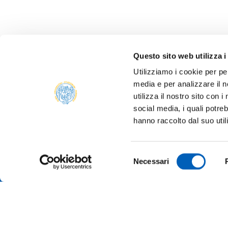
Questo sito web utilizza i
Utilizziamo i cookie per pe
media e per analizzare il n
utilizza il nostro sito con 
social media, i quali potre
ALBO 
hanno raccolto dal suo util
ALUMNI
PARM
Università degli studi di Parma
Selezione
AMMIN
Necessari
Via Università, 12 - I 43121 Parma
del
P.IVA 00308780345
ATENE
consenso
Tel.
+39 0521 902111
PEC:
protocollo@pec.unipr.it
BANDI
MERCH