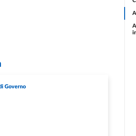
C
A
A
i
a
 di Governo
STITUZIONALI E ORGANI DI GOVERNO