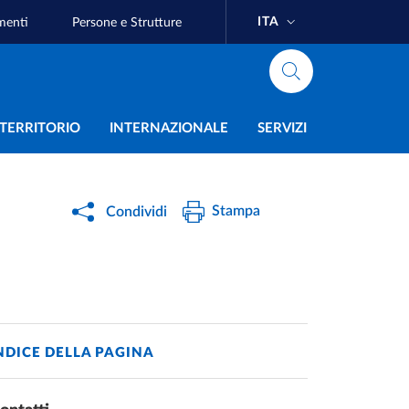
ITA
menti
Persone e Strutture
e
L TERRITORIO
INTERNAZIONALE
SERVIZI
Stampa
Condividi
NDICE DELLA PAGINA