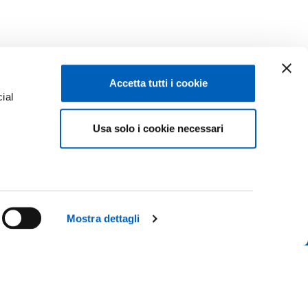
Accetta tutti i cookie
ial
Usa solo i cookie necessari
e
Facebook
Linkedin
Instagram
Youtube
ISCRIZIONI 26-27
ACY
TikTok
Flickr
Mostra dettagli
CONTATTACI
X
WhatsApp
 IL