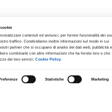
 cookie
rsonalizzare contenuti ed annunci, per fornire funzionalità dei soc
ostro traffico. Condividiamo inoltre informazioni sul modo in cui
i nostri partner che si occupano di analisi dei dati web, pubblicità 
bbero combinarle con altre informazioni che ha fornito loro o che
ONLINE
NEWSLETTER DI ATENEO
izzo dei loro servizi.
Cookie Policy.
 E AMICI DELL’UNIVERSITÀ DI
PERSONALE
A
PROTEZIONE DEI DATI - PRIV
ISTRAZIONE TRASPARENTE
Preferenze
Statistiche
Marketing
SOSTIENI L'ATENEO
O SOSTENIBILE
UFFICIO STAMPA
 E CONCORSI
URP - UFFICIO RELAZIONI CON
ANDISING
PUBBLICO