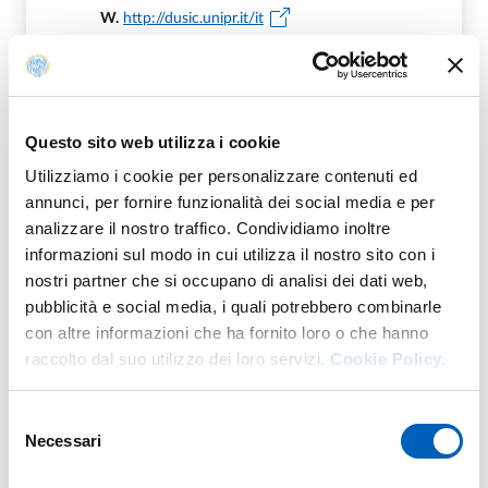
W.
http://dusic.unipr.it/it
DI DIPARTIMENTO DI DISCIPLINE UM
VAI ALLA SCHEDA
Questo sito web utilizza i cookie
Utilizziamo i cookie per personalizzare contenuti ed
Altro personale della struttura a questo
annunci, per fornire funzionalità dei social media e per
indirizzo
analizzare il nostro traffico. Condividiamo inoltre
informazioni sul modo in cui utilizza il nostro sito con i
Professoresse e professori di I fascia
nostri partner che si occupano di analisi dei dati web,
pubblicità e social media, i quali potrebbero combinarle
Professoresse e professori di II fascia
con altre informazioni che ha fornito loro o che hanno
raccolto dal suo utilizzo dei loro servizi.
Cookie Policy.
Ricercatrici e ricercatori a tempo
determinato
Selezione
Necessari
del
consenso
Collaboratrici e collaboratori ed esperti