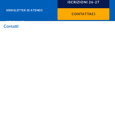
ISCRIZIONI 26-27
NEWSLETTER DI ATENEO
CONTATTACI
PERSONALE
Contatti
PROTEZIONE DEI DATI - PRIVACY
SOSTIENI L'ATENEO
UFFICIO STAMPA
URP - UFFICIO RELAZIONI CON IL PUBBLICO
Facebook
Instagram
TikTok
X
Linkedin
Youtube
Flickr
WhatsAp
Accessibilità