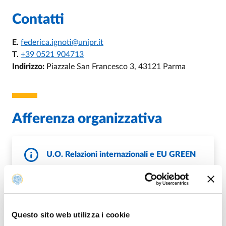
Contatti
E.
federica.ignoti@unipr.it
T.
+39 0521 904713
Indirizzo:
Piazzale San Francesco 3, 43121 Parma
Afferenza organizzativa
U.O. Relazioni internazionali e EU GREEN
T.
+39 0521 0521034213
E.
eugreen@unipr.it
,
E.
relint@unipr.it
P.
internazionale@pec.unipr.it
Questo sito web utilizza i cookie
DI U.O. RELAZIONI INTERNAZIONALI
VAI ALLA SCHEDA