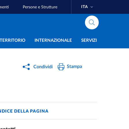
ITA
menti
Persone e Strutture
e
L TERRITORIO
INTERNAZIONALE
SERVIZI
Stampa
Condividi
NDICE DELLA PAGINA