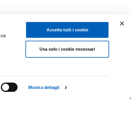
Accetta tutti i cookie
ial
Usa solo i cookie necessari
e
Facebook
Linkedin
Instagram
Youtube
ISCRIZIONI 26-27
ACY
TikTok
Flickr
Mostra dettagli
CONTATTACI
X
WhatsApp
 IL