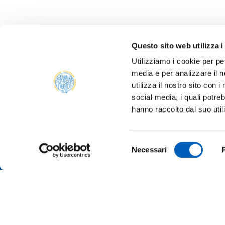
Questo sito web utilizza i
Utilizziamo i cookie per pe
media e per analizzare il n
utilizza il nostro sito con 
social media, i quali potre
ALBO 
hanno raccolto dal suo util
ALUMNI
PARM
Università degli studi di Parma
Selezione
AMMIN
Necessari
Via Università, 12 - I 43121 Parma
del
P.IVA 00308780345
ATENE
consenso
Tel.
+39 0521 902111
PEC:
protocollo@pec.unipr.it
BANDI
MERCH