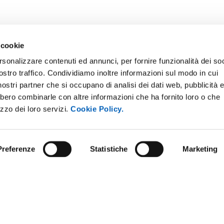
 cookie
rsonalizzare contenuti ed annunci, per fornire funzionalità dei soc
ostro traffico. Condividiamo inoltre informazioni sul modo in cui
i nostri partner che si occupano di analisi dei dati web, pubblicità 
bbero combinarle con altre informazioni che ha fornito loro o che
ONLINE
NEWSLETTER DI ATENEO
izzo dei loro servizi.
Cookie Policy.
 E AMICI DELL’UNIVERSITÀ DI
PERSONALE
A
PROTEZIONE DEI DATI - PRIV
ISTRAZIONE TRASPARENTE
Preferenze
Statistiche
Marketing
SOSTIENI L'ATENEO
O SOSTENIBILE
UFFICIO STAMPA
 E CONCORSI
URP - UFFICIO RELAZIONI CON
ANDISING
PUBBLICO