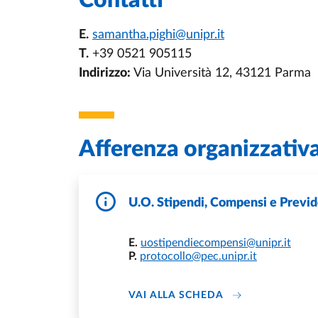
Contatti
E.
samantha.pighi@unipr.it
T.
+39 0521 905115
Indirizzo:
Via Università 12, 43121 Parma
Afferenza organizzativ
U.O. Stipendi, Compensi e Previ
E.
uostipendiecompensi@unipr.it
P.
protocollo@pec.unipr.it
DI U.O. STIPENDI
VAI ALLA SCHEDA