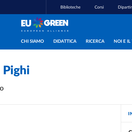
Biblioteche
Corsi
Diparti
Navigazione principal
CHI SIAMO
DIDATTICA
RICERCA
NOI E I
Pighi
vo
I