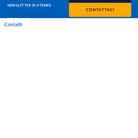
NEWSLETTER DI ATENEO
CONTATTACI
PERSONALE
Contatti
PROTEZIONE DEI DATI - PRIVACY
SOSTIENI L'ATENEO
UFFICIO STAMPA
URP - UFFICIO RELAZIONI CON IL PUBBLICO
Facebook
Instagram
TikTok
X
Linkedin
Youtube
Flickr
WhatsAp
Accessibilità
Cookie settings