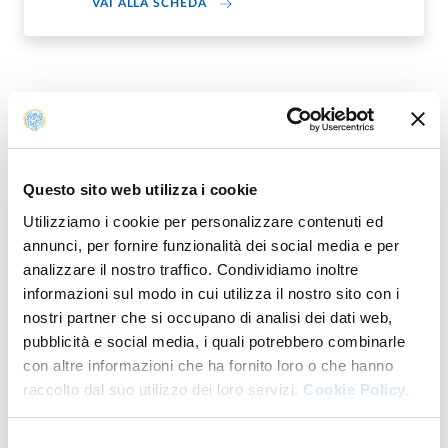
DI DIPARTIMENTO DI DISCIPLINE UM
VAI ALLA SCHEDA
Altro personale della struttura a questo
indirizzo
Professoresse e professori di I fascia
Questo sito web utilizza i cookie
Utilizziamo i cookie per personalizzare contenuti ed
Professoresse e professori di II fascia
annunci, per fornire funzionalità dei social media e per
analizzare il nostro traffico. Condividiamo inoltre
informazioni sul modo in cui utilizza il nostro sito con i
Professoresse e professori emeriti e onorari
nostri partner che si occupano di analisi dei dati web,
pubblicità e social media, i quali potrebbero combinarle
Ricercatrici e ricercatori
con altre informazioni che ha fornito loro o che hanno
raccolto dal suo utilizzo dei loro servizi.
Cookie Policy.
Ricercatrici e ricercatori a tempo
determinato
Selezione