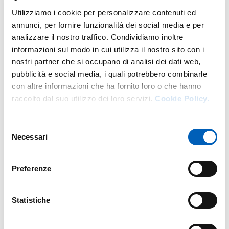
DI AMBITO TECNICO DIPARTIMENTO 
Utilizziamo i cookie per personalizzare contenuti ed
VAI ALLA SCHEDA
annunci, per fornire funzionalità dei social media e per
analizzare il nostro traffico. Condividiamo inoltre
informazioni sul modo in cui utilizza il nostro sito con i
nostri partner che si occupano di analisi dei dati web,
Altro personale della struttura a questo
indirizzo
pubblicità e social media, i quali potrebbero combinarle
con altre informazioni che ha fornito loro o che hanno
Personale tecnico amministrativo
raccolto dal suo utilizzo dei loro servizi.
Cookie Policy.
Selezione
Necessari
del
consenso
Preferenze
Statistiche