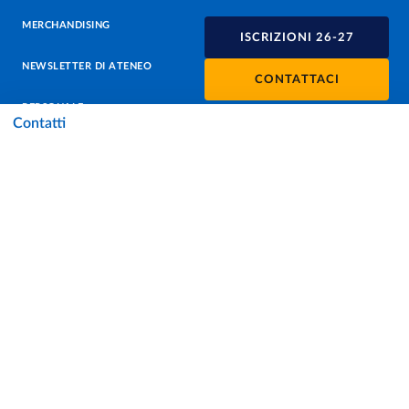
MERCHANDISING
ISCRIZIONI 26-27
NEWSLETTER DI ATENEO
CONTATTACI
PERSONALE
Contatti
PROTEZIONE DEI DATI - PRIVACY
SOSTIENI L'ATENEO
UFFICIO STAMPA
URP - UFFICIO RELAZIONI CON IL PUBBLICO
Facebook
Instagram
TikTok
X
Linkedin
Youtube
Flickr
WhatsAp
Accessibilità