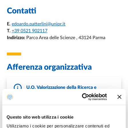
Contatti
E.
edoardo.patterlini@unipr.it
T.
+39 0521 902117
Indirizzo:
Parco Area delle Scienze , 43124 Parma
Afferenza organizzativa
U.O. Valorizzazione della Ricerca e
Promozione dell'Innovazione
DI U.O. VALORIZZAZIONE DELLA RI
VAI ALLA SCHEDA
Questo sito web utilizza i cookie
Utilizziamo i cookie per personalizzare contenuti ed