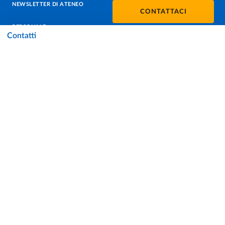
NEWSLETTER DI ATENEO
CONTATTACI
PERSONALE
Contatti
PROTEZIONE DEI DATI - PRIVACY
SOSTIENI L'ATENEO
UFFICIO STAMPA
URP - UFFICIO RELAZIONI CON IL PUBBLICO
Facebook
Instagram
TikTok
X
Linkedin
Youtube
Flickr
WhatsAp
Accessibilità
Cookie settings