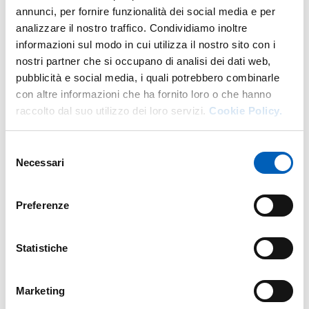
annunci, per fornire funzionalità dei social media e per
analizzare il nostro traffico. Condividiamo inoltre
Altro personale della struttura a questo
informazioni sul modo in cui utilizza il nostro sito con i
indirizzo
nostri partner che si occupano di analisi dei dati web,
pubblicità e social media, i quali potrebbero combinarle
Personale tecnico amministrativo
con altre informazioni che ha fornito loro o che hanno
raccolto dal suo utilizzo dei loro servizi.
Cookie Policy.
Selezione
Necessari
del
consenso
Preferenze
Statistiche
Marketing