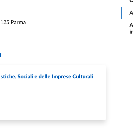
C
A
3125 Parma
A
i
a
tiche, Sociali e delle Imprese Culturali
DI DISCIPLINE UMANISTICHE, SOCIALI E DELLE IMPRESE CU