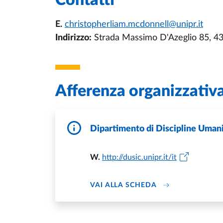
Contatti
E.
christopherliam.mcdonnell@unipr.it
Indirizzo:
Strada Massimo D'Azeglio 85, 4
Afferenza organizzativ
Dipartimento di Discipline Umanis
W.
http://dusic.unipr.it/it
DI DIPARTIMENTO 
VAI ALLA SCHEDA