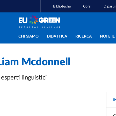
Biblioteche
Corsi
Diparti
Navigazione principal
CHI SIAMO
DIDATTICA
RICERCA
NOI E I
Liam Mcdonnell
esperti linguistici
I