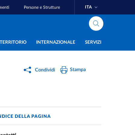
ITA
menti
Persone e Strutture
e
L TERRITORIO
INTERNAZIONALE
SERVIZI
Stampa
Condividi
NDICE DELLA PAGINA