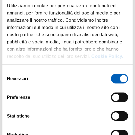
DI U.O. ACCOGLIENZA, MOBILITÀ E 
VAI ALLA SCHEDA
Utilizziamo i cookie per personalizzare contenuti ed
annunci, per fornire funzionalità dei social media e per
analizzare il nostro traffico. Condividiamo inoltre
informazioni sul modo in cui utilizza il nostro sito con i
Altro personale della struttura a questo
nostri partner che si occupano di analisi dei dati web,
indirizzo
pubblicità e social media, i quali potrebbero combinarle
con altre informazioni che ha fornito loro o che hanno
Personale tecnico amministrativo
raccolto dal suo utilizzo dei loro servizi.
Cookie Policy.
Selezione
Necessari
del
consenso
Preferenze
Statistiche
Marketing