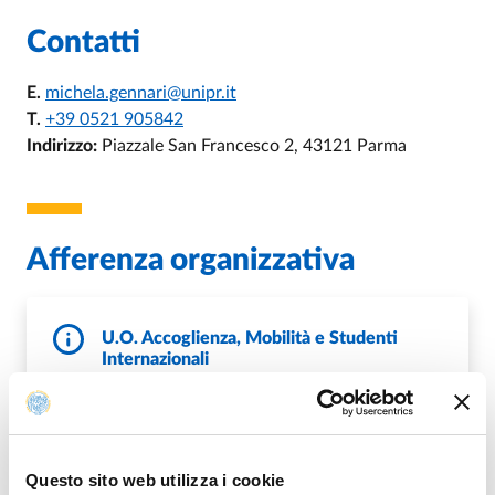
Contatti
E.
michela.gennari@unipr.it
T.
+39 0521 905842
Indirizzo:
Piazzale San Francesco 2, 43121 Parma
Afferenza organizzativa
U.O. Accoglienza, Mobilità e Studenti
Internazionali
T.
+39 0521 904203
E.
incoming@unipr.it
,
E.
erasmus@unipr.it
W.
https://www.unipr.it/internazionale
Questo sito web utilizza i cookie