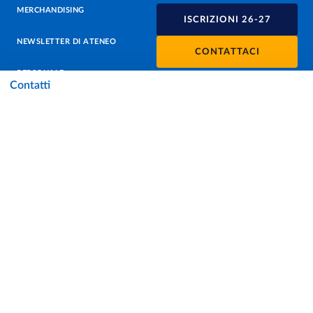
MERCHANDISING
ISCRIZIONI 26-27
NEWSLETTER DI ATENEO
CONTATTACI
PERSONALE
Contatti
PROTEZIONE DEI DATI - PRIVACY
SOSTIENI L'ATENEO
UFFICIO STAMPA
URP - UFFICIO RELAZIONI CON IL PUBBLICO
Facebook
Instagram
TikTok
X
Linkedin
Youtube
Flickr
WhatsAp
Accessibilità