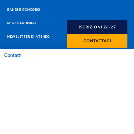
BANDI E CONCORSI
MERCHANDISING
ISCRIZIONI 26-27
NEWSLETTER DI ATENEO
CONTATTACI
PERSONALE
Contatti
PROTEZIONE DEI DATI - PRIVACY
SOSTIENI L'ATENEO
UFFICIO STAMPA
URP - UFFICIO RELAZIONI CON IL PUBBLICO
Facebook
Instagram
TikTok
X
Linkedin
Youtube
Flickr
WhatsAp