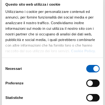
P.
DipDisciplineUmanistiche@pec.unipr.it
Questo sito web utilizza i cookie
W.
https://dusic.unipr.it/it
Utilizziamo i cookie per personalizzare contenuti ed
annunci, per fornire funzionalità dei social media e per
DI U.O. AMMINISTRAZIONE DIPARTI
VAI ALLA SCHEDA
analizzare il nostro traffico. Condividiamo inoltre
informazioni sul modo in cui utilizza il nostro sito con i
nostri partner che si occupano di analisi dei dati web,
pubblicità e social media, i quali potrebbero combinarle
Altro personale della struttura a questo
con altre informazioni che ha fornito loro o che hanno
indirizzo
raccolto dal suo utilizzo dei loro servizi.
Cookie Policy.
Personale tecnico amministrativo
Selezione
Necessari
del
consenso
Preferenze
Statistiche