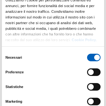
Utilizziamo i cookie per personalizzare contenuti ed
annunci, per fornire funzionalità dei social media e per
analizzare il nostro traffico. Condividiamo inoltre
Altro personale della struttura a questo
informazioni sul modo in cui utilizza il nostro sito con i
indirizzo
nostri partner che si occupano di analisi dei dati web,
pubblicità e social media, i quali potrebbero combinarle
Personale tecnico amministrativo
con altre informazioni che ha fornito loro o che hanno
raccolto dal suo utilizzo dei loro servizi.
Cookie Policy.
Selezione
Necessari
del
consenso
Preferenze
Statistiche
Marketing