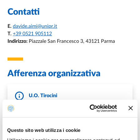
Contatti
E.
davide.aimi@unipr.it
T.
+39 0521 905112
Indirizzo:
Piazzale San Francesco 3, 43121 Parma
Afferenza organizzativa
U.O. Tirocini
T.
+39 0521 034018
E.
tirocinipostlaurea@unipr.it
,
E.
tirocini@unipr.it
Questo sito web utilizza i cookie
DI U.O. TIROCINI
VAI ALLA SCHEDA