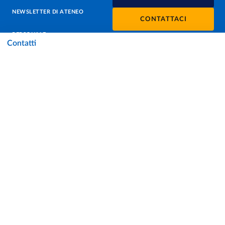
NEWSLETTER DI ATENEO
CONTATTACI
PERSONALE
Contatti
PROTEZIONE DEI DATI - PRIVACY
SOSTIENI L'ATENEO
UFFICIO STAMPA
URP - UFFICIO RELAZIONI CON IL PUBBLICO
Facebook
Instagram
TikTok
X
Linkedin
Youtube
Flickr
WhatsAp
Accessibilità
Cookie settings