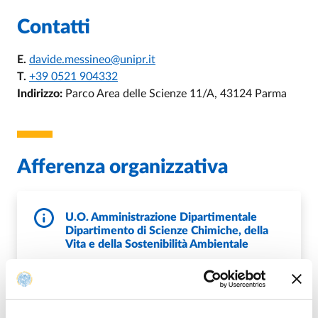
Contatti
E.
davide.messineo@unipr.it
T.
+39 0521 904332
Indirizzo:
Parco Area delle Scienze 11/A, 43124 Parma
Afferenza organizzativa
U.O. Amministrazione Dipartimentale
Dipartimento di Scienze Chimiche, della
Vita e della Sostenibilità Ambientale
E.
contabil.scvsa@unipr.it
,
E.
ricerca.scvsa@unipr.it
,
E.
didattica.scvsa@unipr.it
P.
DipScienzeCVSA@pec.unipr.it