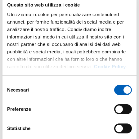
Questo sito web utilizza i cookie
W.
https://scvsa.unipr.it/
Utilizziamo i cookie per personalizzare contenuti ed
DI U.O. AMMINISTRAZIONE DIPARTIM
VAI ALLA SCHEDA
annunci, per fornire funzionalità dei social media e per
analizzare il nostro traffico. Condividiamo inoltre
informazioni sul modo in cui utilizza il nostro sito con i
nostri partner che si occupano di analisi dei dati web,
Altro personale della struttura a questo
pubblicità e social media, i quali potrebbero combinarle
indirizzo
con altre informazioni che ha fornito loro o che hanno
raccolto dal suo utilizzo dei loro servizi.
Cookie Policy.
Personale tecnico amministrativo
Selezione
Necessari
del
consenso
Preferenze
Statistiche