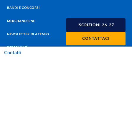
BANDI E CONCORSI
MERCHANDISING
ISCRIZIONI 26-27
NEWSLETTER DI ATENEO
CONTATTACI
PERSONALE
Contatti
PROTEZIONE DEI DATI - PRIVACY
SOSTIENI L'ATENEO
UFFICIO STAMPA
URP - UFFICIO RELAZIONI CON IL PUBBLICO
Facebook
Instagram
TikTok
X
Linkedin
Youtube
Flickr
WhatsAp