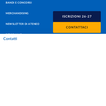
BANDI E CONCORSI
MERCHANDISING
ISCRIZIONI 26-27
NEWSLETTER DI ATENEO
CONTATTACI
PERSONALE
Contatti
PROTEZIONE DEI DATI - PRIVACY
SOSTIENI L'ATENEO
UFFICIO STAMPA
URP - UFFICIO RELAZIONI CON IL PUBBLICO
Facebook
Instagram
TikTok
X
Linkedin
Youtube
Flickr
WhatsAp