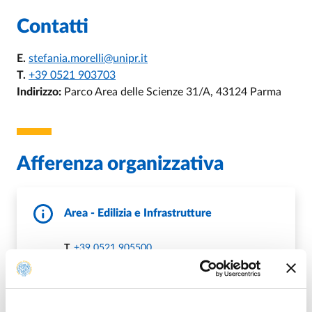
Contatti
E.
stefania.morelli@unipr.it
T.
+39 0521 903703
Indirizzo:
Parco Area delle Scienze 31/A, 43124 Parma
Afferenza organizzativa
Area - Edilizia e Infrastrutture
T.
+39 0521 905500
E.
dirigenza.areaedilizia@unipr.it
P.
area.edilizia@pec.unipr.it
DI AREA - EDILIZIA E INFRASTRUTTU
VAI ALLA SCHEDA