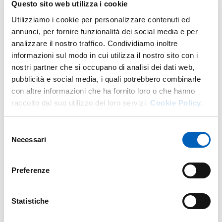
Questo sito web utilizza i cookie
Utilizziamo i cookie per personalizzare contenuti ed
annunci, per fornire funzionalità dei social media e per
analizzare il nostro traffico. Condividiamo inoltre
Altro personale della struttura a questo
informazioni sul modo in cui utilizza il nostro sito con i
indirizzo
nostri partner che si occupano di analisi dei dati web,
pubblicità e social media, i quali potrebbero combinarle
Personale tecnico amministrativo
con altre informazioni che ha fornito loro o che hanno
raccolto dal suo utilizzo dei loro servizi.
Cookie Policy.
Dirigenti
Selezione
Necessari
del
consenso
Preferenze
Statistiche