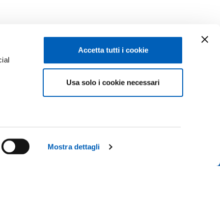
Accetta tutti i cookie
ial
Usa solo i cookie necessari
e
Facebook
Linkedin
Instagram
Youtube
ISCRIZIONI 26-27
ACY
TikTok
Flickr
Mostra dettagli
CONTATTACI
X
WhatsApp
 IL