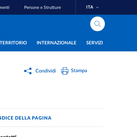
ITA
menti
Persone e Strutture
e
L TERRITORIO
INTERNAZIONALE
SERVIZI
Stampa
Condividi
NDICE DELLA PAGINA