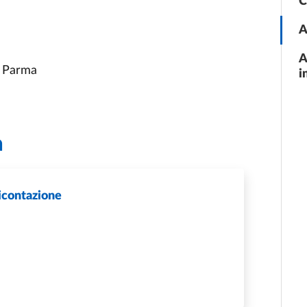
C
A
A
1 Parma
i
a
icontazione
MONITORAGGIO E RENDICONTAZIONE