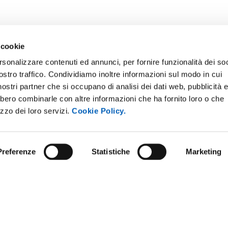
 cookie
rsonalizzare contenuti ed annunci, per fornire funzionalità dei soc
ostro traffico. Condividiamo inoltre informazioni sul modo in cui
i nostri partner che si occupano di analisi dei dati web, pubblicità 
bbero combinarle con altre informazioni che ha fornito loro o che
ONLINE
NEWSLETTER DI ATENEO
izzo dei loro servizi.
Cookie Policy.
 E AMICI DELL’UNIVERSITÀ DI
PERSONALE
A
PROTEZIONE DEI DATI - PRIV
ISTRAZIONE TRASPARENTE
Preferenze
Statistiche
Marketing
SOSTIENI L'ATENEO
O SOSTENIBILE
UFFICIO STAMPA
 E CONCORSI
URP - UFFICIO RELAZIONI CON
ANDISING
PUBBLICO