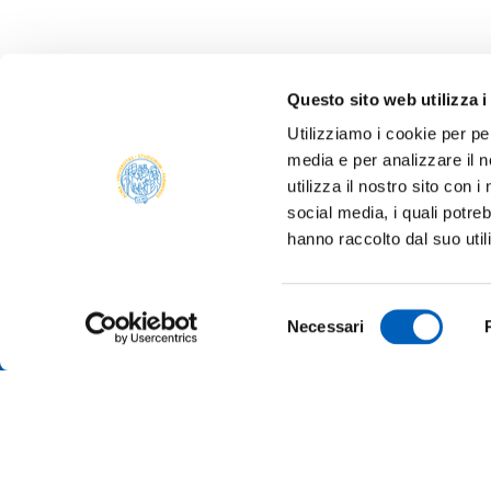
Questo sito web utilizza i
Utilizziamo i cookie per pe
media e per analizzare il n
utilizza il nostro sito con 
social media, i quali potre
ALBO 
hanno raccolto dal suo util
ALUMNI
PARM
Università degli studi di Parma
Selezione
AMMIN
Necessari
Via Università, 12 - I 43121 Parma
del
P.IVA 00308780345
ATENE
consenso
Tel.
+39 0521 902111
PEC:
protocollo@pec.unipr.it
BANDI
MERCH