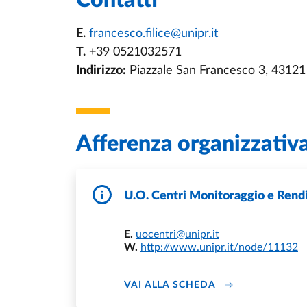
Contatti
E.
francesco.filice@unipr.it
T.
+39 0521032571
Indirizzo:
Piazzale San Francesco 3, 4312
Afferenza organizzativ
U.O. Centri Monitoraggio e Rend
E.
uocentri@unipr.it
W.
http://www.unipr.it/node/11132
DI U.O. CENTRI 
VAI ALLA SCHEDA