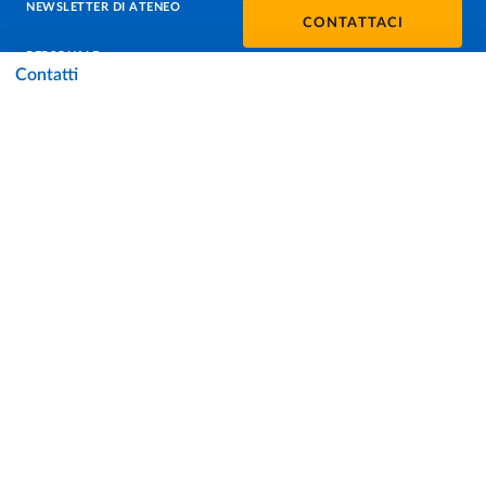
NEWSLETTER DI ATENEO
CONTATTACI
PERSONALE
Contatti
PROTEZIONE DEI DATI - PRIVACY
SOSTIENI L'ATENEO
UFFICIO STAMPA
URP - UFFICIO RELAZIONI CON IL PUBBLICO
Facebook
Instagram
TikTok
X
Linkedin
Youtube
Flickr
WhatsAp
Accessibilità
Cookie settings