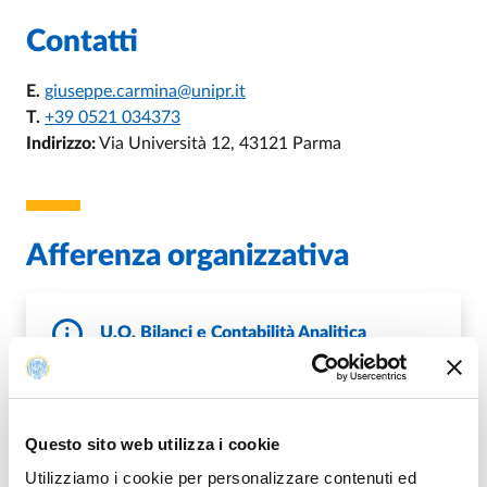
Contatti
E.
giuseppe.carmina@unipr.it
T.
+39 0521 034373
Indirizzo:
Via Università 12, 43121 Parma
Afferenza organizzativa
U.O. Bilanci e Contabilità Analitica
E.
bilancio@unipr.it
DI U.O. BILANCI E CONTABILITÀ ANA
VAI ALLA SCHEDA
Questo sito web utilizza i cookie
Utilizziamo i cookie per personalizzare contenuti ed