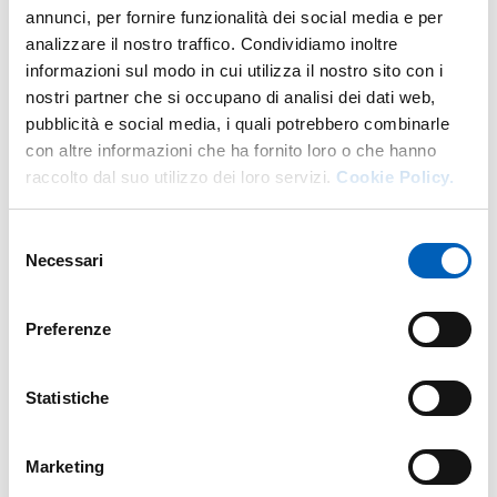
annunci, per fornire funzionalità dei social media e per
analizzare il nostro traffico. Condividiamo inoltre
Altro personale della struttura a questo
informazioni sul modo in cui utilizza il nostro sito con i
indirizzo
nostri partner che si occupano di analisi dei dati web,
pubblicità e social media, i quali potrebbero combinarle
Personale tecnico amministrativo
con altre informazioni che ha fornito loro o che hanno
raccolto dal suo utilizzo dei loro servizi.
Cookie Policy.
Selezione
Necessari
del
consenso
Preferenze
Statistiche
Marketing