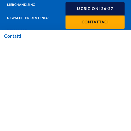
MERCHANDISING
ISCRIZIONI 26-27
NEWSLETTER DI ATENEO
CONTATTACI
PERSONALE
Contatti
PROTEZIONE DEI DATI - PRIVACY
SOSTIENI L'ATENEO
UFFICIO STAMPA
URP - UFFICIO RELAZIONI CON IL PUBBLICO
Facebook
Instagram
TikTok
X
Linkedin
Youtube
Flickr
WhatsAp
Accessibilità