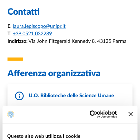
Contatti
E.
laura.lepiscopo@unipr.it
T.
+39 0521 032289
Indirizzo:
Via John Fitzgerald Kennedy 8, 43125 Parma
Afferenza organizzativa
U.O. Biblioteche delle Scienze Umane
E.
fabrizia.bevilacqua@unipr.it
,
E.
biblec@unipr.it
,
E.
bup@unipr.it
https://www.biblioteche.unipr.it/it/informazioni/or
W.
ganizzazione-0/uos-scienze-umane
Questo sito web utilizza i cookie