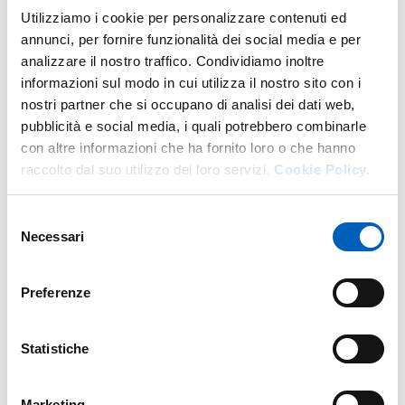
DI U.O. BIBLIOTECHE DELLE SCIENZ
VAI ALLA SCHEDA
Utilizziamo i cookie per personalizzare contenuti ed
annunci, per fornire funzionalità dei social media e per
analizzare il nostro traffico. Condividiamo inoltre
informazioni sul modo in cui utilizza il nostro sito con i
Altro personale della struttura a questo
nostri partner che si occupano di analisi dei dati web,
indirizzo
pubblicità e social media, i quali potrebbero combinarle
con altre informazioni che ha fornito loro o che hanno
Personale tecnico amministrativo
raccolto dal suo utilizzo dei loro servizi.
Cookie Policy.
Selezione
Necessari
del
consenso
Preferenze
Statistiche
Marketing