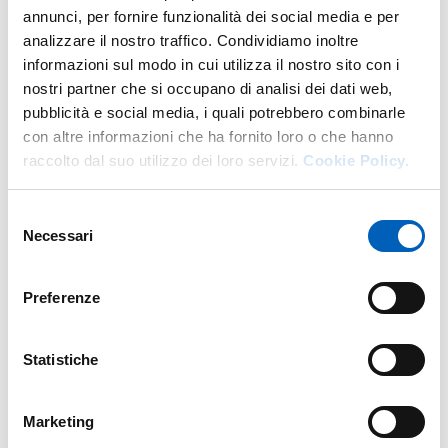
annunci, per fornire funzionalità dei social media e per
analizzare il nostro traffico. Condividiamo inoltre
Altro personale della struttura a questo
informazioni sul modo in cui utilizza il nostro sito con i
indirizzo
nostri partner che si occupano di analisi dei dati web,
pubblicità e social media, i quali potrebbero combinarle
Personale tecnico amministrativo
con altre informazioni che ha fornito loro o che hanno
raccolto dal suo utilizzo dei loro servizi.
Cookie Policy.
Selezione
Necessari
del
consenso
Preferenze
Statistiche
Marketing