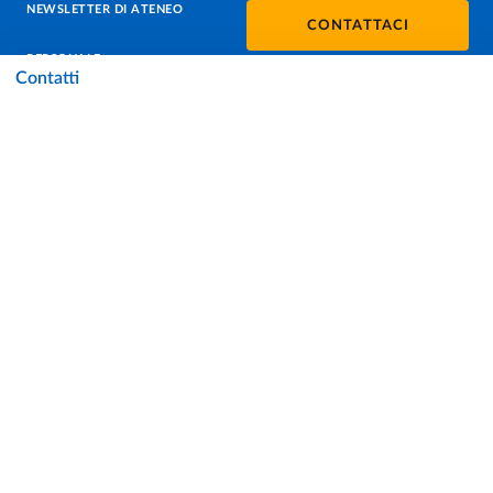
NEWSLETTER DI ATENEO
CONTATTACI
PERSONALE
Contatti
PROTEZIONE DEI DATI - PRIVACY
SOSTIENI L'ATENEO
UFFICIO STAMPA
URP - UFFICIO RELAZIONI CON IL PUBBLICO
Facebook
Instagram
TikTok
X
Linkedin
Youtube
Flickr
WhatsAp
Accessibilità
Cookie settings