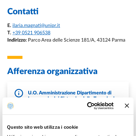
Contatti
E.
ilaria.magnati@unipr.it
T.
+39 0521 906538
Indirizzo:
Parco Area delle Scienze 181/A, 43124 Parma
Afferenza organizzativa
U.O. Amministrazione Dipartimento di
Ingegneria dei Sistemi e delle Tecnologie
Industriali – DISTI
Questo sito web utilizza i cookie
DI U.O. AMMINISTRAZIONE DIPARTIM
VAI ALLA SCHEDA