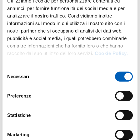
Utilizziamo i cookie per personalizzare contenuti ed
annunci, per fornire funzionalità dei social media e per
analizzare il nostro traffico. Condividiamo inoltre
informazioni sul modo in cui utilizza il nostro sito con i
Altro personale della struttura a questo
nostri partner che si occupano di analisi dei dati web,
indirizzo
pubblicità e social media, i quali potrebbero combinarle
con altre informazioni che ha fornito loro o che hanno
Personale tecnico amministrativo
raccolto dal suo utilizzo dei loro servizi.
Cookie Policy.
Selezione
Necessari
del
consenso
Preferenze
Statistiche
Marketing