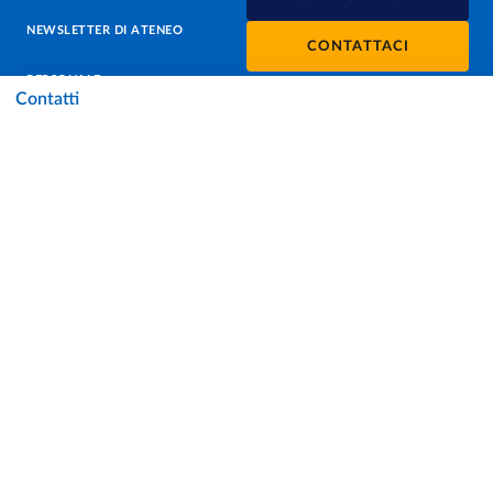
NEWSLETTER DI ATENEO
CONTATTACI
PERSONALE
Contatti
PROTEZIONE DEI DATI - PRIVACY
SOSTIENI L'ATENEO
UFFICIO STAMPA
URP - UFFICIO RELAZIONI CON IL PUBBLICO
Facebook
Instagram
TikTok
X
Linkedin
Youtube
Flickr
WhatsAp
Accessibilità
Cookie settings