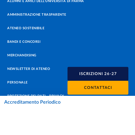
ALUMNI E AMICI DELL’UNIVERSITÀ DI PARMA
AMMINISTRAZIONE TRASPARENTE
ATENEO SOSTENIBILE
BANDI E CONCORSI
MERCHANDISING
NEWSLETTER DI ATENEO
ISCRIZIONI 26-27
PERSONALE
CONTATTACI
PROTEZIONE DEI DATI - PRIVACY
Accreditamento Periodico
SOSTIENI L'ATENEO
UFFICIO STAMPA