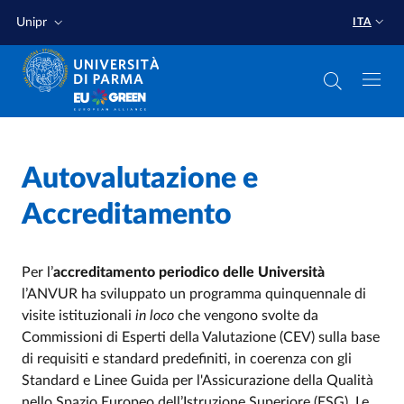
Salta al contenuto principale
Salta a fondo pagina
Unipr
ITA
Home
/
Autovalutazione e
Assicurazione Qualità
/
Accreditamento
Per l’
accreditamento periodico delle Università
l’ANVUR ha sviluppato un programma quinquennale di
visite istituzionali
in loco
che vengono svolte da
Commissioni di Esperti della Valutazione (CEV) sulla base
di requisiti e standard predefiniti, in coerenza con gli
Standard e Linee Guida per l'Assicurazione della Qualità
nello Spazio Europeo dell’Istruzione Superiore (ESG). Le