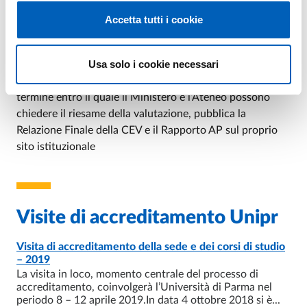
Rapporto ANVUR.
Accetta tutti i cookie
Il Rapporto ANVUR, corredato con la proposta e il
giudizio di Accreditamento, viene trasmesso dall’ANVUR
Usa solo i cookie necessari
al MUR e all’Ateneo. L’Accreditamento viene concesso
con Decreto Ministeriale. L’ANVUR, trascorsi 10 gg dal
termine entro il quale il Ministero e l’Ateneo possono
chiedere il riesame della valutazione, pubblica la
Relazione Finale della CEV e il Rapporto AP sul proprio
sito istituzionale
Visite di accreditamento Unipr
Visita di accreditamento della sede e dei corsi di studio
PAGINA
- ULTIMO AGGIORNAMENTO:
16/06/2026
– 2019
La visita in loco, momento centrale del processo di
accreditamento, coinvolgerà l’Università di Parma nel
periodo 8 – 12 aprile 2019.In data 4 ottobre 2018 si è...