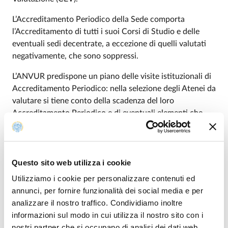
L’Accreditamento Periodico della Sede comporta
l’Accreditamento di tutti i suoi Corsi di Studio e delle
eventuali sedi decentrate, a eccezione di quelli valutati
negativamente, che sono soppressi.
L’ANVUR predispone un piano delle visite istituzionali di
Accreditamento Periodico: nella selezione degli Atenei da
valutare si tiene conto della scadenza del loro
Accreditamento Periodico e di eventuali elementi che
potrebbero sconsigliare la visita, quali un recente
cambiamento del Sistema di Governo o profonde
riorganizzazioni del Sistema in atto.
Questo sito web utilizza i cookie
Le visite avranno come oggetto di valutazione l’Ateneo
Utilizziamo i cookie per personalizzare contenuti ed
nel suo complesso e una selezione di alcuni dei suoi Corsi
annunci, per fornire funzionalità dei social media e per
di Studio, Corsi di Dottorato e Dipartimenti. Il giudizio
analizzare il nostro traffico. Condividiamo inoltre
complessivo terrà conto sia della valutazione degli
informazioni sul modo in cui utilizza il nostro sito con i
aspetti di Sede, sia di quelli dei Corsi di Studio, Corsi di
nostri partner che si occupano di analisi dei dati web,