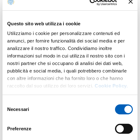
DELLA LAVORATRICE (A PARTIRE DA 1 MESE
PRECEDENTE LA DATA PRESUNTA DEL PARTO E
NEI 4 MESI SUCCESSIVI AL PARTO), AI SENSI
DELL’ART. 20 DEL DECRETO LEGISLATIVO N.
Questo sito web utilizza i cookie
151/2001
Utilizziamo i cookie per personalizzare contenuti ed
annunci, per fornire funzionalità dei social media e per
analizzare il nostro traffico. Condividiamo inoltre
informazioni sul modo in cui utilizza il nostro sito con i
PD24A: CONGEDO DI MATERNITÀ FLESSIBILE
nostri partner che si occupano di analisi dei dati web,
ASTENSIONE OBBLIGATORIA DAL LAVORO
DELLA LAVORATRICE (DOPO L’EVENTO DEL
pubblicità e social media, i quali potrebbero combinarle
PARTO ENTRO I 5 MESI SUCCESSIVI ALLO
con altre informazioni che ha fornito loro o che hanno
STESSO) AI SENSI DELL’ART. 16 COMMA 1.1 DEL
raccolto dal suo utilizzo dei loro servizi.
Cookie Policy.
D.LGS. N.151/2001, INTEGRATO DALLA L.
145/2018, ART.1 COMMA 485
Selezione
Necessari
del
consenso
PD27: CONGEDO DI MATERNITÀ PER ADOZIONE
Preferenze
INTERNAZIONALE