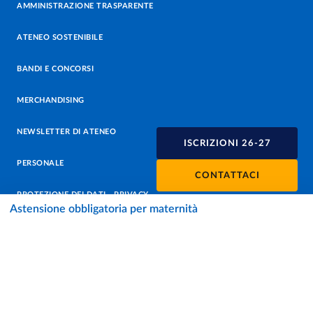
AMMINISTRAZIONE TRASPARENTE
ATENEO SOSTENIBILE
BANDI E CONCORSI
MERCHANDISING
NEWSLETTER DI ATENEO
ISCRIZIONI 26-27
PERSONALE
CONTATTACI
PROTEZIONE DEI DATI - PRIVACY
Astensione obbligatoria per maternità
SOSTIENI L'ATENEO
UFFICIO STAMPA
URP - UFFICIO RELAZIONI CON IL PUBBLICO