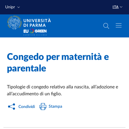
Salta al contenuto principale
Salta a fondo pagina
Unipr
ITA
Home
/
Congedo per maternità e
parentale
Tipologie di congedo relativo alla nascita, all’adozione e
all’accudimento di un figlio.
Stampa
Condividi